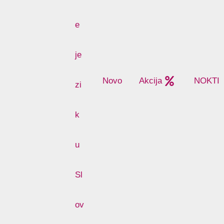
Novo
Akcija
NOKTI