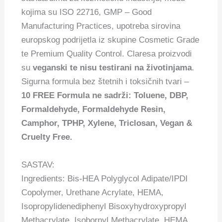
kojima su ISO 22716, GMP – Good
Manufacturing Practices, upotreba sirovina
europskog podrijetla iz skupine Cosmetic Grade
te Premium Quality Control. Claresa proizvodi
su
veganski te nisu testirani na životinjama
.
Sigurna formula bez štetnih i toksičnih tvari –
10 FREE Formula ne sadrži: Toluene, DBP,
Formaldehyde, Formaldehyde Resin,
Camphor, TPHP, Xylene, Triclosan, Vegan &
Cruelty Free.
SASTAV:
Ingredients: Bis-HEA Polyglycol Adipate/IPDI
Copolymer, Urethane Acrylate, HEMA,
Isopropylidenediphenyl Bisoxyhydroxypropyl
Methacrylate, Isobornyl Methacrylate, HEMA