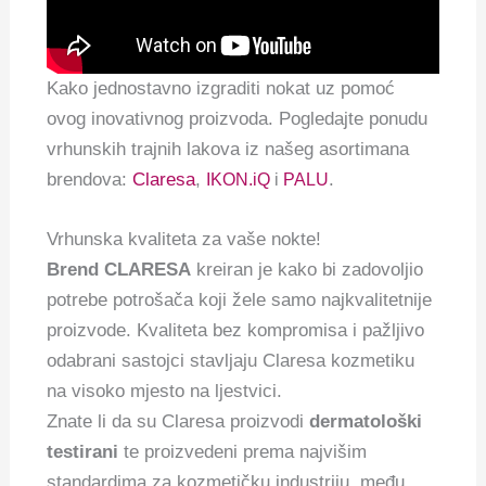
Kako jednostavno izgraditi nokat uz pomoć
ovog inovativnog proizvoda. Pogledajte ponudu
vrhunskih trajnih lakova iz našeg asortimana
brendova:
Claresa
,
.
IKON.iQ
i
PALU
Vrhunska kvaliteta za vaše nokte!
Brend CLARESA
kreiran je kako bi zadovoljio
potrebe potrošača koji žele samo najkvalitetnije
proizvode. Kvaliteta bez kompromisa i pažljivo
odabrani sastojci stavljaju Claresa kozmetiku
na visoko mjesto na ljestvici.
Znate li da su Claresa proizvodi
dermatološki
testirani
te proizvedeni prema najvišim
standardima za kozmetičku industriju, među