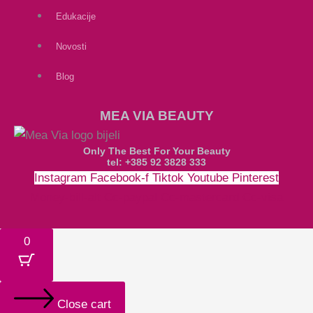
Edukacije
Novosti
Blog
MEA VIA BEAUTY
Only The Best For Your Beauty
tel: +385 92 3828 333
Instagram
Facebook-f
Tiktok
Youtube
Pinterest
Money-bill-alt
Cc-paypal
Cc-mastercard
Cc-visa
0
Close cart