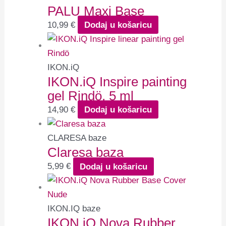
PALU Maxi Base
10,99
€
Dodaj u košaricu
IKON.iQ
IKON.iQ Inspire painting
gel Rindö, 5 ml
14,90
€
Dodaj u košaricu
CLARESA baze
Claresa baza
5,99
€
Dodaj u košaricu
IKON.IQ baze
IKON.iQ Nova Rubber