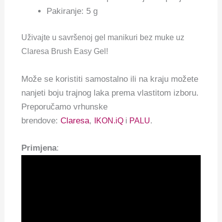
Pakiranje: 5 g
Uživajte u savršenoj gel manikuri bez muke uz
Claresa Brush Easy Gel!
Može se koristiti samostalno ili na kraju možete
nanjeti boju trajnog laka prema vlastitom izboru.
Preporučamo vrhunske
brendove:
Claresa
,
.
IKON.iQ
i
PALU
Primjena
: