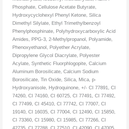
Phosphate, Cellulose Acetate Butyrate,
Hydroxycyclohexyl Phenyl Ketone, Silica
Dimethyl Silylate, Ethyl Trimethylbenzoyl
Phenylphosphinate, Polyhydroxycarboxylic Acid
Amides, PPG-3, 2-Methylpropanol, Polyamide,
Phenoxyethanol, Polyether Acrylate,
Dipropylene Glycol Diacrylate, Polyester
Acylate, Synthetic Fluorphlogopite, Calcium
Aluminum Borosilicate, Calcium Sodium
Borosilicate, Tin Oxide, Silica, Mica, p-
Hydroxyanisole, Hydroquinone, +/- CI 77891, CI
74260, CI 74160, CI 60725, CI 77491, CI 77492,
CI 77499, CI 45410, CI 77742, CI 77007, CI
19140, CI 16035, CI 77004, CI 12490, CI 15850,
CI 73360, CI 15980, CI 15985, CI 77266, CI
42735, CI 77288, CI 77510, CI 42090, CI 47005,