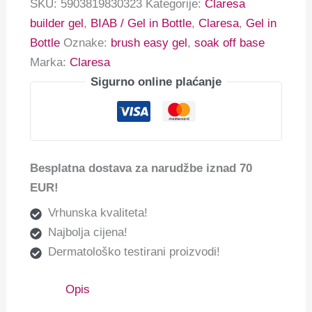
SKU:
5903819830323
Kategorije:
Claresa
builder gel
,
BIAB / Gel in Bottle
,
Claresa
,
Gel in
Bottle
Oznake:
brush easy gel
,
soak off base
Marka:
Claresa
Sigurno online plaćanje
Besplatna dostava za narudžbe iznad 70
EUR!
Vrhunska kvaliteta!
Najbolja cijena!
Dermatološko testirani proizvodi!
Opis