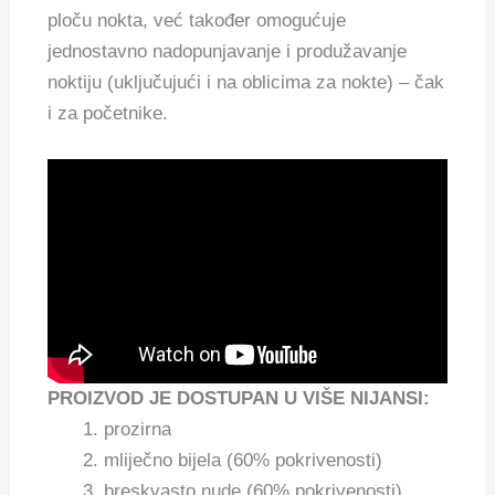
ploču nokta, već također omogućuje
jednostavno nadopunjavanje i produžavanje
noktiju (uključujući i na oblicima za nokte) ‒ čak
i za početnike.
PROIZVOD JE DOSTUPAN U VIŠE NIJANSI:
prozirna
mliječno bijela (60% pokrivenosti)
breskvasto nude (60% pokrivenosti)