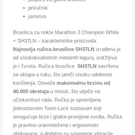
priručnik
jamstvo
Brusilica za nokte Marathon 3 Champion White
+ SH37LN – karakteristike proizvoda
Najnovija ručica brusilice SH37LN
izrađena je
od visokokvalitetnih metalnih legura, izdržljiva
je i čvrsta.
Ručica brusilice
SH37LN
savršeno
se uklapa u ruku, što jamči visoku udobnost
korištenja. Doseže
maksimalnu brzinu od
40.000 okretaja
u minuti, što utječe na
učinkovitost rada. Ručka je opremljena
jednostavnim Twist-Lock sustavom koji
omogućuje brze i glatke promjene svrdla. Ručka
je pravilno uravnotežena i ergonomski
oblikovana, a dodatno su smanjene vibracije