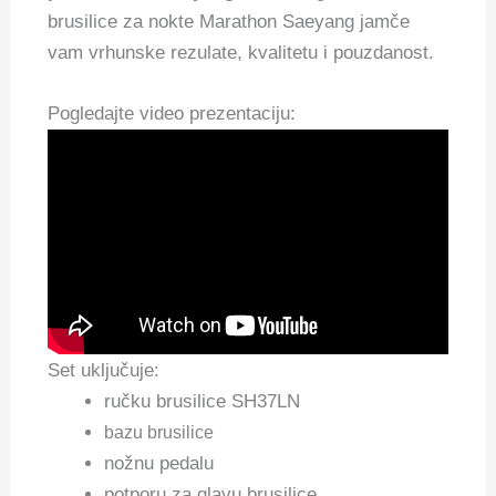
brusilice za nokte Marathon Saeyang jamče
vam vrhunske rezulate, kvalitetu i pouzdanost.
Pogledajte video prezentaciju:
Set uključuje:
ručku brusilice SH37LN
bazu brusilice
nožnu pedalu
potporu za glavu brusilice