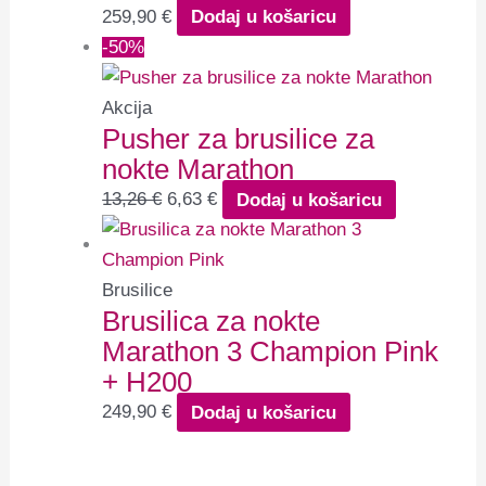
259,90
€
Dodaj u košaricu
-50%
Akcija
Pusher za brusilice za
nokte Marathon
13,26
€
6,63
€
Dodaj u košaricu
Brusilice
Brusilica za nokte
Marathon 3 Champion Pink
+ H200
249,90
€
Dodaj u košaricu