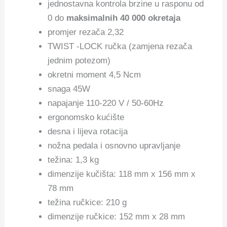
jednostavna kontrola brzine u rasponu od
0 do
maksimalnih 40 000 okretaja
promjer rezača 2,32
TWIST -LOCK ručka (zamjena rezača
jednim potezom)
okretni moment 4,5 Ncm
snaga 45W
napajanje 110-220 V / 50-60Hz
ergonomsko kućište
desna i lijeva rotacija
nožna pedala i osnovno upravljanje
težina: 1,3 kg
dimenzije kučišta: 118 mm x 156 mm x
78 mm
težina ručkice: 210 g
dimenzije ručkice: 152 mm x 28 mm