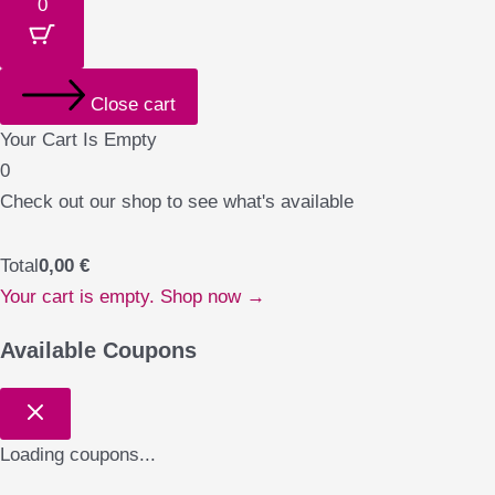
0
Close cart
Your Cart Is Empty
0
Check out our shop to see what's available
Total
0,00
€
Your cart is empty. Shop now →
Available Coupons
Loading coupons...