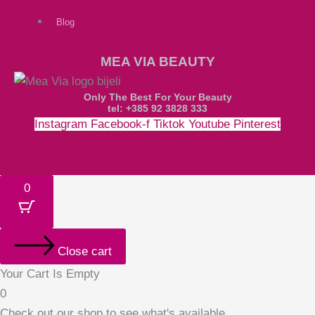
Blog
MEA VIA BEAUTY
Only The Best For Your Beauty
tel: +385 92 3828 333
Instagram
Facebook-f
Tiktok
Youtube
Pinterest
Money-bill-alt
Cc-paypal
Cc-mastercard
Cc-visa
0
Close cart
Your Cart Is Empty
0
Check out our shop to see what's available