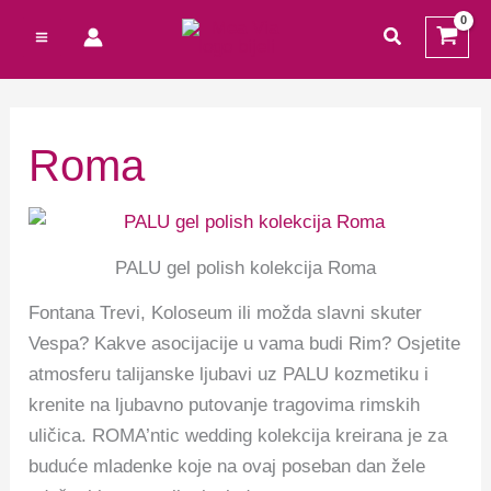
Preskoči
Cart
M
traži
na
Total:
i
a
sadržaj
n
k
c
s
Roma
i
c
j
i
e
j
PALU gel polish kolekcija Roma
n
e
Fontana Trevi, Koloseum ili možda slavni skuter
a
n
Vespa? Kakve asocijacije u vama budi Rim? Osjetite
a
atmosferu talijanske ljubavi uz PALU kozmetiku i
krenite na ljubavno putovanje tragovima rimskih
uličica. ROMA’ntic wedding kolekcija kreirana je za
buduće mladenke koje na ovaj poseban dan žele