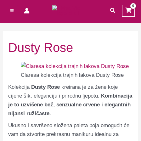
Preskoči
Cart
M
traži
na
Total:
i
a
sadržaj
n
k
c
s
Dusty Rose
i
c
j
i
e
j
Claresa kolekcija trajnih lakova Dusty Rose
n
e
Kolekcija
Dusty Rose
kreirana je za žene koje
a
n
cijene šik, eleganciju i prirodnu ljepotu.
Kombinacija
je to uzvišene bež, senzualne crvene i elegantnih
a
nijansi ružičaste.
Ukusno i savršeno složena paleta boja omogućit će
vam da stvorite prekrasnu manikuru idealnu za