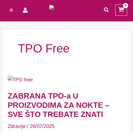
Preskoči
Cart
traži
na
Total:
sadržaj
TPO Free
ZABRANA
TPO-
a
U
ZABRANA TPO-a U
PROIZVODIMA
ZA
PROIZVODIMA ZA NOKTE –
NOKTE
SVE ŠTO TREBATE ZNATI
–
SVE
ŠTO
Zdravlje
/
26/07/2025
TREBATE