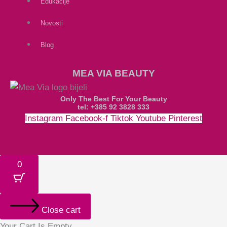
Edukacije
Novosti
Blog
MEA VIA BEAUTY
Only The Best For Your Beauty
tel: +385 92 3828 333
Instagram
Facebook-f
Tiktok
Youtube
Pinterest
Money-bill-alt
Cc-paypal
Cc-mastercard
Cc-visa
0
Close cart
Your Cart Is Empty