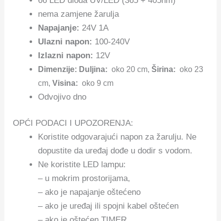
66 LED dioda UV/LED (365 + 405nm)
nema zamjene žarulja
Napajanje:
24V 1A
Ulazni napon:
100-240V
Izlazni napon:
12V
Dimenzije:
Duljina:
oko 20 cm,
Širina:
oko 23
cm,
Visina:
oko 9 cm
Odvojivo dno
OPĆI PODACI I UPOZORENJA:
Koristite odgovarajući napon za žarulju. Ne
dopustite da uređaj dođe u dodir s vodom.
Ne koristite LED lampu:
– u mokrim prostorijama,
– ako je napajanje oštećeno
– ako je uređaj ili spojni kabel oštećen
– ako je oštećen TIMER.