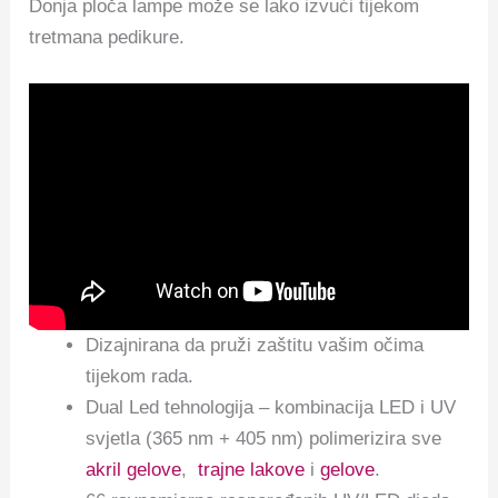
Donja ploča lampe može se lako izvući tijekom
tretmana pedikure.
Dizajnirana da pruži zaštitu vašim očima
tijekom rada.
Dual Led tehnologija – kombinacija LED i UV
svjetla (365 nm + 405 nm) polimerizira sve
akril gelove
,
trajne lakove
i
gelove
.