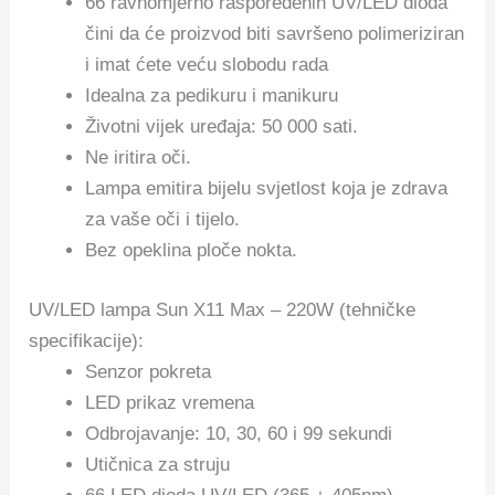
66 ravnomjerno raspoređenih UV/LED dioda
čini da će proizvod biti savršeno polimeriziran
i imat ćete veću slobodu rada
Idealna za pedikuru i manikuru
Životni vijek uređaja: 50 000 sati.
Ne iritira oči.
Lampa emitira bijelu svjetlost koja je zdrava
za vaše oči i tijelo.
Bez opeklina ploče nokta.
UV/LED lampa Sun X11 Max – 220W (tehničke
specifikacije):
Senzor pokreta
LED prikaz vremena
Odbrojavanje: 10, 30, 60 i 99 sekundi
Utičnica za struju