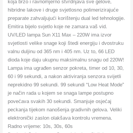
koja brzo i ravnomjerno stvrdnjava sve gelove,
hibridne lakove i druge svjetlosno polimerizirajuće
preparate zahvaljujući korištenju dual led tehnologije.
Emitira bijelo svjetlo koje ne zamara vaš vid.
UV/LED lampa Sun X11 Max – 220W ima izvor
svjetlosti velike snage koji štedi energiju i dvostruku
valnu duljinu od 365 nm i 405 nm. Uz to, 66 LED
dioda koje daju ukupnu maksimalnu snagu od 220W!
Lampa ima ugrađen senzor pokreta, timer od 10, 30,
60 i 99 sekundi, a nakon aktiviranja senzora svijetli
neprekidno 99 sekundi.
99 sekundi “Low Heat Mode”
je način rada u kojem se snaga lampe postupno
povećava svakih 30 sekundi.
Smanjuje osjećaj
peckanja tijekom nanošenja gradivnih gelova. Veliki
elektronički zaslon olakšava kontrolu vremena.
Radno vrijeme: 10s, 30s, 60s