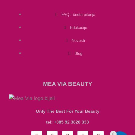
FAQ - česta pitanja
Edukacije
Novosti
Blog
MEA VIA BEAUTY
Only The Best For Your Beauty
tel: +385 92 3828 333
I
F
T
Y
P
0