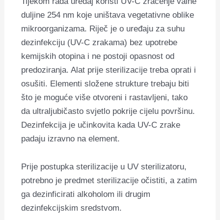
Tijekom rada uređaj koristi UV-C zračenje valne
duljine 254 nm koje uništava vegetativne oblike
mikroorganizama.
Riječ je o uređaju za suhu
dezinfekciju (UV-C zrakama) bez upotrebe
kemijskih otopina i ne postoji opasnost od
predoziranja.
Alat prije sterilizacije treba oprati i
osušiti.
Elementi složene strukture trebaju biti
što je moguće više otvoreni i rastavljeni, tako
da ultraljubičasto svjetlo pokrije cijelu površinu.
Dezinfekcija je učinkovita kada UV-C zrake
padaju izravno na element.
Prije postupka sterilizacije u UV sterilizatoru,
potrebno je predmet sterilizacije očistiti, a zatim
ga dezinficirati alkoholom ili drugim
dezinfekcijskim sredstvom.