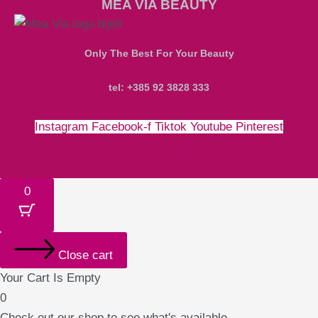
MEA VIA BEAUTY
Only The Best For Your Beauty
tel: +385 92 3828 333
Instagram
Facebook-f
Tiktok
Youtube
Pinterest
Money-bill-alt
Cc-paypal
Cc-mastercard
Cc-visa
0
Close cart
Your Cart Is Empty
0
Check out our shop to see what's available