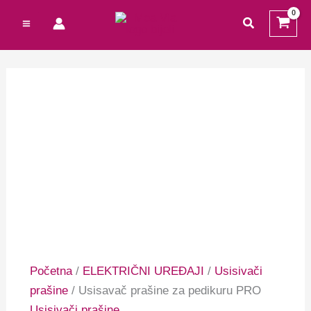
Preskoči
Cart
traži
na
Total:
sadržaj
Početna
/
ELEKTRIČNI UREĐAJI
/
Usisivači
prašine
/ Usisavač prašine za pedikuru PRO
Usisivači prašine