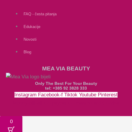
FAQ - česta pitanja
Edukacije
Novosti
Blog
MEA VIA BEAUTY
Only The Best For Your Beauty
tel: +385 92 3828 333
Instagram
Facebook-f
Tiktok
Youtube
Pinterest
Money-bill-alt
Cc-paypal
Cc-mastercard
Cc-visa
0