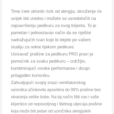
Time ćete ukloniti rizik od alergija, okruženje će
uvijek biti uredno i možete se usredotočiti na
najsavršeniju pedikuru za svog klijenta. To je
pametan i jednostavan način da se riješite
nadražujućih tvari koje bi letjele po vašem
studiju za nokte tijekom pedikure.
Usisavač prašine za pedikuru PRO pravi je
pomoćnik za svaku pedikuru – izdržljiv,
kombinirajući visoke performanse i dizajn
prilagođen korisniku.
Zahvaljujući svojoj snazi ventilatorskog
usisnika
učinkovito apsorbira do 99% prašine bez
stvaranja velike buke. Na taj način štiti vas i vaše
klijentice od nepovoljnog i štetnog utjecaja prašine
koja može biti jedan od uzročnika alergijskih