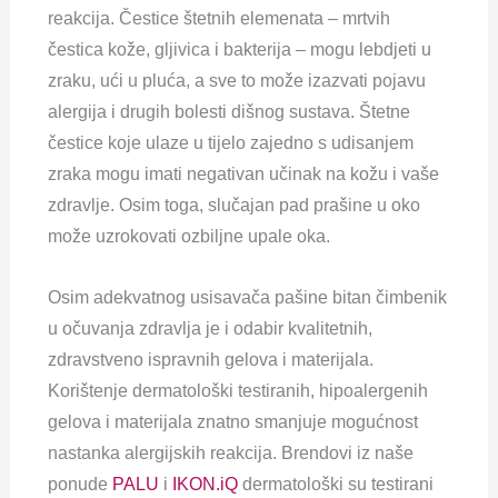
reakcija. Čestice štetnih elemenata –
mrtvih
čestica kože, gljivica i bakterija
– mogu lebdjeti u
zraku, ući u pluća, a sve to može izazvati pojavu
alergija i drugih bolesti dišnog sustava. Štetne
čestice koje ulaze u tijelo zajedno s udisanjem
zraka mogu imati negativan učinak na kožu i vaše
zdravlje. Osim toga, slučajan pad prašine u oko
može uzrokovati ozbiljne upale oka.
Osim adekvatnog usisavača pašine bitan čimbenik
u očuvanja zdravlja je i odabir kvalitetnih,
zdravstveno ispravnih gelova i materijala.
Korištenje dermatološki testiranih, hipoalergenih
gelova i materijala znatno smanjuje mogućnost
nastanka alergijskih reakcija. Brendovi iz naše
ponude
PALU
i
IKON.iQ
dermatološki su testirani