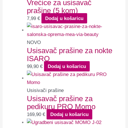
Vrećice za usisavač
prašine (5 kom)
7,99
€
Dodaj u košaricu
NOVO
Usisavač prašine za nokte
ISARO
99,90
€
Dodaj u košaricu
Usisivači prašine
Usisavač prašine za
pedikuru PRO Momo
169,90
€
Dodaj u košaricu