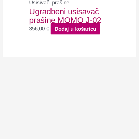
Usisivači prašine
Ugradbeni usisavač
prašine MOMO J-02
356,00
€
Dodaj u košaricu