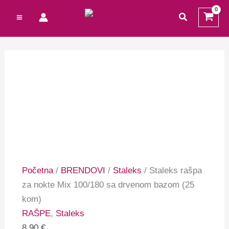
Preskoči
Cart
Izvorna
Izvorna
Trenutna
Trenutna
traži
na
Total:
cijena
cijena
cijena
cijena
sadržaj
bila
bila
je:
je:
je:
je:
1,99 €.
1,39 €.
3,99 €.
4,63 €.
Početna
/
BRENDOVI
/
Staleks
/ Staleks rašpa
za nokte Mix 100/180 sa drvenom bazom (25
kom)
RAŠPE
,
Staleks
8,90
€