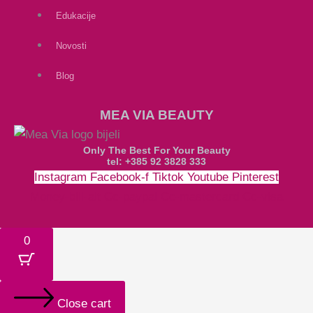
Edukacije
Novosti
Blog
MEA VIA BEAUTY
Only The Best For Your Beauty
tel: +385 92 3828 333
Instagram
Facebook-f
Tiktok
Youtube
Pinterest
Money-bill-alt
Cc-paypal
Cc-mastercard
Cc-visa
0
Close cart