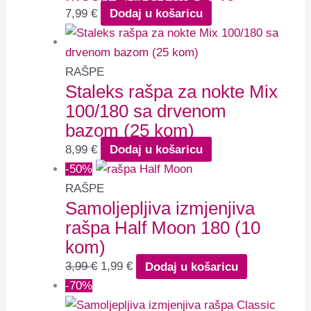
7,99
€
Dodaj u košaricu
RAŠPE
Staleks rašpa za nokte Mix
100/180 sa drvenom
bazom (25 kom)
8,99
€
Dodaj u košaricu
-50%
RAŠPE
Samoljepljiva izmjenjiva
rašpa Half Moon 180 (10
kom)
3,99
€
1,99
€
Dodaj u košaricu
-70%