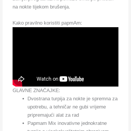
na nokte tijekom brušenja.
Kako pravilno koristiti papmAm:
GLAVNE ZNAČAJKE:
Dvostrana turpija za nokte je spremna za
upotrebu, a tehničar ne gubi vrijeme
pripremajući alat za rad
Papmam Mix inovativne jednokratne