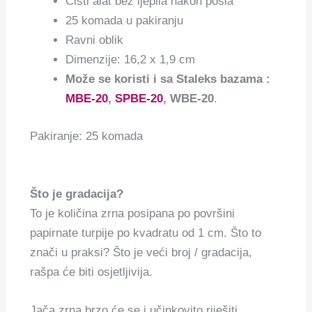
Čisti alat bez ljepila nakon posla
25 komada u pakiranju
Ravni oblik
Dimenzije: 16,2 x 1,9 cm
Može se koristi i sa Staleks bazama :
MBE-20
,
SPBE-20
, WBE-20
.
Pakiranje: 25 komada
Što je gradacija?
To je količina zrna posipana po površini
papirnate turpije po kvadratu od 1 cm. Što to
znači u praksi? Što je veći broj / gradacija,
rašpa će biti osjetljivija.
Jača zrna brzo će se i učinkovito riješiti