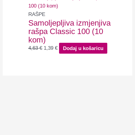
RAŠPE
Samoljepljiva izmjenjiva
rašpa Classic 100 (10
kom)
4,63
€
1,39
€
Dodaj u košaricu