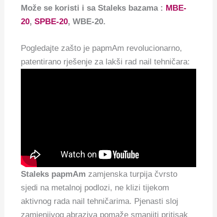
Može se koristi i sa Staleks bazama :
MBE-
20
,
SPBE-20
, WBE-20.
Pogledajte zašto je papmAm revolucionarno,
patentirano rješenje za lakši rad nail tehničara:
Staleks papmAm
zamjenska turpija čvrsto
sjedi na metalnoj podlozi, ne klizi tijekom
aktivnog rada nail tehničarima. Pjenasti sloj
zamjenjivog abraziva pomaže smanjiti pritisak