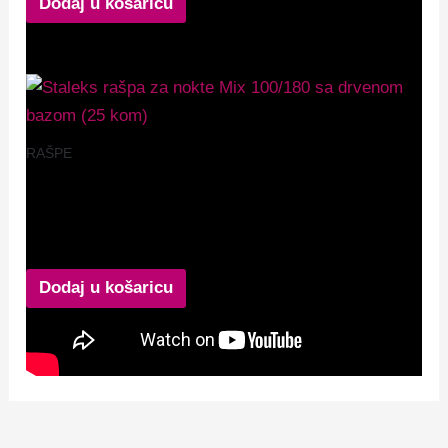
Dodaj u košaricu
RAŠPE
Staleks rašpa za nokte Mix 100/180 sa drvenom
bazom (25 kom)
8,99
€
Dodaj u košaricu