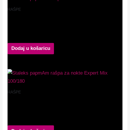
RAŠPE
Staleks papmAm rašpa soft base Smart 20-150
(30 kom)
6,60
€
Dodaj u košaricu
RAŠPE
Staleks papmAm rašpa za nokte Expert Mix
100/180 (25 kom)
9,99
€