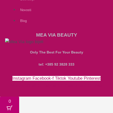
Novosti
Blog
MEA VIA BEAUTY
Only The Best For Your Beauty
tel: +385 92 3828 333
Instagram
Facebook-f
Tiktok
Youtube
Pinterest
Money-bill-alt
Cc-paypal
Cc-mastercard
Cc-visa
0