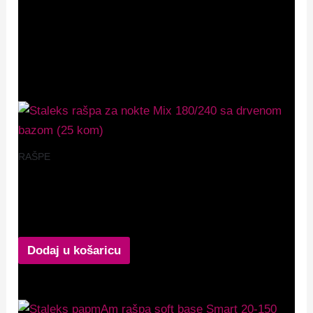
noktiju.
Povezani proizvodi
RAŠPE
Staleks rašpa za nokte Mix 180/240 sa drvenom
bazom (25 kom)
8,99
€
Dodaj u košaricu