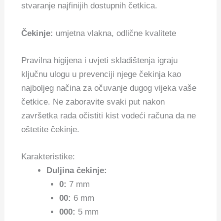
stvaranje najfinijih dostupnih četkica.
Čekinje:
umjetna vlakna, odlične kvalitete
Pravilna higijena i uvjeti skladištenja igraju
ključnu ulogu u prevenciji njege čekinja kao
najboljeg načina za očuvanje dugog vijeka vaše
četkice. Ne zaboravite svaki put nakon
završetka rada očistiti kist vodeći računa da ne
oštetite čekinje.
Karakteristike:
Duljina čekinje:
0:
7 mm
00:
6 mm
000:
5 mm