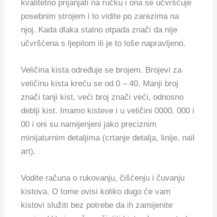
kvalitetno prijanjati na ručku i ona se učvršćuje
posebnim strojem i to vidite po zarezima na
njoj. Kada dlaka stalno otpada znači da nije
učvršćena s ljepilom ili je to loše napravljeno.
Veličina kista određuje se brojem. Brojevi za
veličinu kista kreću se od 0 – 40. Manji broj
znači tanji kist, veći broj znači veći, odnosno
deblji kist. Imamo kisteve i u veličini 0000, 000 i
00 i oni su namijenjeni jako preciznim
minijaturnim detaljima (crtanje detalja, linije, nail
art).
Vodite računa o rukovanju, čišćenju i čuvanju
kistova. O tome ovisi koliko dugo će vam
kistovi služiti bez potrebe da ih zamijenite