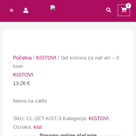
Preskoči
Cart
traži
na
Total:
sadržaj
Početna
/
KISTOVI
/ Set kistova za nail art – 3
kom
KISTOVI
13,26
€
Nema na zalihi
SKU:
CL-SET-KIST-3
Kategorija:
KISTOVI
Oznaka:
kist
Sigurno online plaćanje