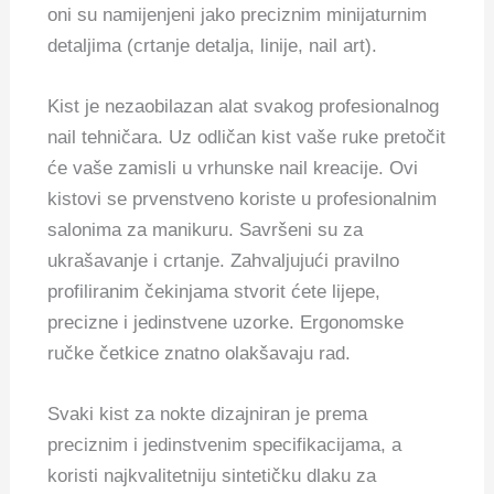
oni su namijenjeni jako preciznim minijaturnim
detaljima (crtanje detalja, linije, nail art).
Kist je nezaobilazan alat svakog profesionalnog
nail tehničara. Uz odličan kist vaše ruke pretočit
će vaše zamisli u vrhunske nail kreacije.
Ovi
kistovi se prvenstveno koriste u profesionalnim
salonima za manikuru.
Savršeni su za
ukrašavanje i crtanje
.
Zahvaljujući pravilno
profiliranim čekinjama stvorit ćete lijepe,
precizne i jedinstvene uzorke. Ergonomske
ručke četkice znatno olakšavaju rad.
Svaki kist za nokte dizajniran je prema
preciznim i jedinstvenim specifikacijama, a
koristi najkvalitetniju sintetičku dlaku za