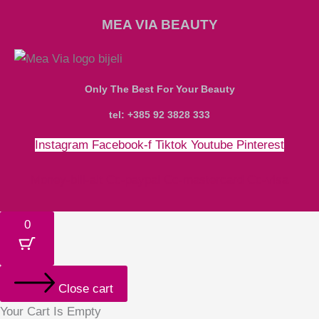
MEA VIA BEAUTY
Only The Best For Your Beauty
tel: +385 92 3828 333
Instagram
Facebook-f
Tiktok
Youtube
Pinterest
Money-bill-alt
Cc-paypal
Cc-mastercard
Cc-visa
0
Close cart
Your Cart Is Empty