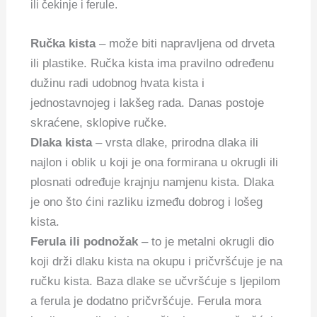
ili čekinje i ferule.
Ručka kista
– može biti napravljena od drveta
ili plastike. Ručka kista ima pravilno određenu
dužinu radi udobnog hvata kista i
jednostavnojeg i lakšeg rada. Danas postoje
skraćene, sklopive ručke.
Dlaka kista
– vrsta dlake, prirodna dlaka ili
najlon i oblik u koji je ona formirana u okrugli ili
plosnati određuje krajnju namjenu kista. Dlaka
je ono što ćini razliku između dobrog i lošeg
kista.
Ferula ili podnožak
– to je metalni okrugli dio
koji drži dlaku kista na okupu i pričvršćuje je na
ručku kista. Baza dlake se učvršćuje s ljepilom
a ferula je dodatno pričvršćuje. Ferula mora