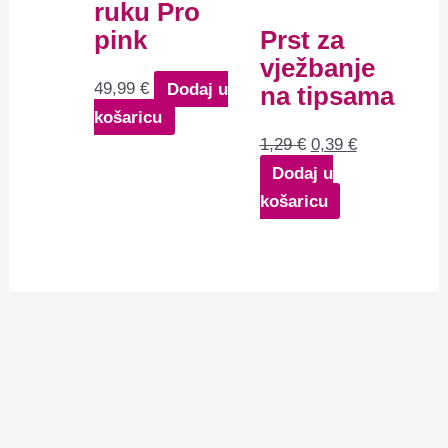
ruku Pro
pink
Prst za
vježbanje
49,99
€
Dodaj u
na tipsama
košaricu
1,29
€
0,39
€
Dodaj u
košaricu