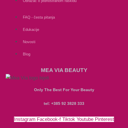
Obrazac o jednostranom raskidu
FAQ - česta pitanja
Edukacije
Novosti
Blog
MEA VIA BEAUTY
Only The Best For Your Beauty
tel: +385 92 3828 333
Instagram
Facebook-f
Tiktok
Youtube
Pinterest
Money-bill-alt
Cc-paypal
Cc-mastercard
Cc-visa