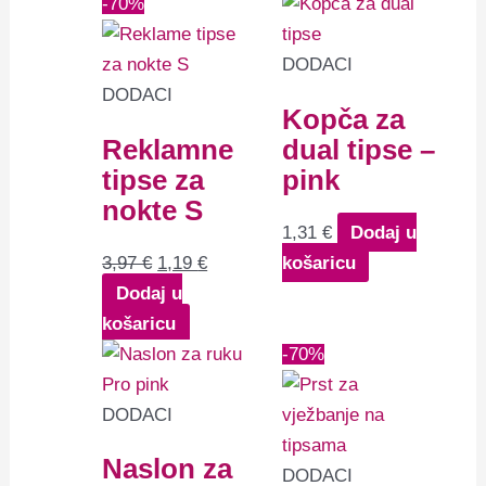
Izvorna
Trenutna
-70%
cijena
cijena
bila
je:
DODACI
je:
1,19 €.
DODACI
Kopča za
3,97 €.
Reklamne
dual tipse –
tipse za
pink
nokte S
1,31
€
Dodaj u
3,97
€
1,19
€
košaricu
Dodaj u
košaricu
Izvorna
Trenutna
-70%
cijena
cijena
bila
je:
DODACI
je:
0,39 €.
Naslon za
1,29 €.
DODACI