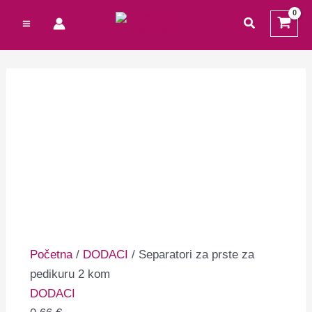
Preskoči
Cart
traži
na
Total:
sadržaj
Početna
/
DODACI
/ Separatori za prste za
pedikuru 2 kom
DODACI