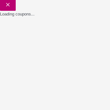
Loading coupons...