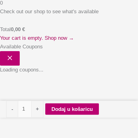
0
Check out our shop to see what's available
Total
0,00
€
Your cart is empty. Shop now →
Available Coupons
Loading coupons...
Reklamni
-
+
Dodaj u košaricu
stalak
za
lakove