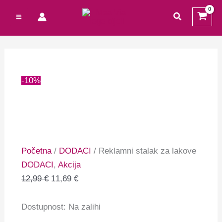
Preskoči
Cart
Reklamni
Izvorna
Trenutna
traži
na
Total:
stalak
cijena
cijena
sadržaj
za
bila
je:
lakove
je:
11,69 €.
količina
12,99 €.
-10%
Početna
/
DODACI
/ Reklamni stalak za lakove
DODACI
,
Akcija
12,99
€
11,69
€
Dostupnost:
Na zalihi