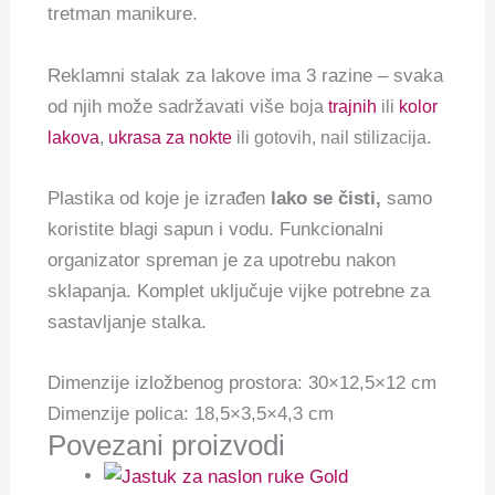
tretman manikure.
Reklamni stalak za lakove ima 3 razine – svaka
od njih može sadržavati više
boja
trajnih
ili
kolor
.
lakova
,
ukrasa za nokte
ili gotovih, nail stilizacija
Plastika od koje je izrađen
lako se čisti,
sa
mo
koristite blagi sapun i vodu. Funkcionalni
organizator spreman je za upotrebu nakon
sklapanja. Komplet uključuje vijke potrebne za
sastavljanje stalka.
Dimenzije izložbenog prostora: 30×12,5×12 cm
Dimenzije polica: 18,5×3,5×4,3 cm
Povezani proizvodi