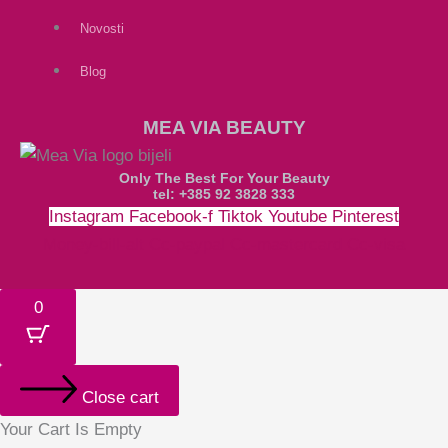
Novosti
Blog
MEA VIA BEAUTY
Only The Best For Your Beauty
tel: +385 92 3828 333
Instagram
Facebook-f
Tiktok
Youtube
Pinterest
Money-bill-alt
Cc-paypal
Cc-mastercard
Cc-visa
0
Close cart
Your Cart Is Empty