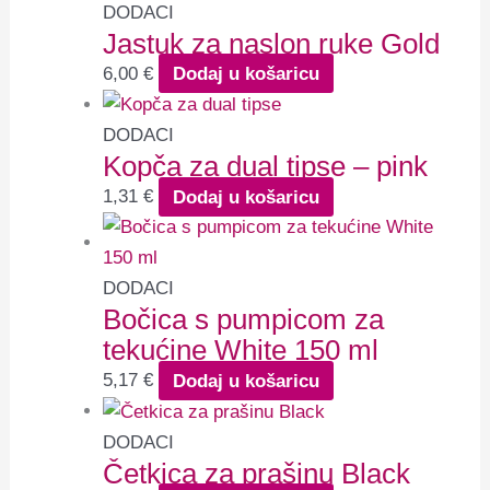
DODACI
Jastuk za naslon ruke Gold
6,00
€
Dodaj u košaricu
DODACI
Kopča za dual tipse – pink
1,31
€
Dodaj u košaricu
DODACI
Bočica s pumpicom za
tekućine White 150 ml
5,17
€
Dodaj u košaricu
DODACI
Četkica za prašinu Black