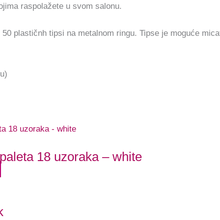
kojima raspolažete u svom salonu.
50 plastičnh tipsi na metalnom ringu. Tipse je moguće micati i
u)
paleta 18 uzoraka – white
k