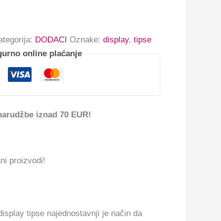
ategorija:
DODACI
Oznake:
display
,
tipse
gurno online plaćanje
narudžbe iznad 70 EUR!
ni proizvodi!
isplay tipse najednostavnji je način da