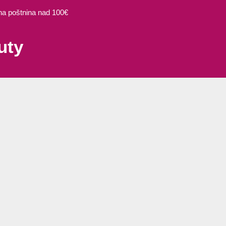
 poštnina nad 100€
uty