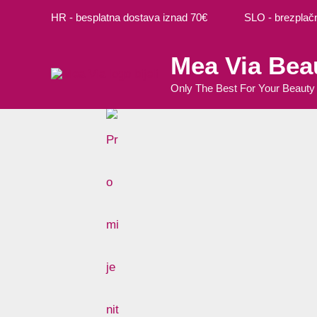
Preskoči
Izvorna
Izvorna
Trenutna
Trenutna
HR - besplatna dostava iznad 70€ SLO - brezplačna
na
cijena
cijena
cijena
cijena
sadržaj
bila
bila
je:
je:
Mea Via Bea
je:
je:
0,84 €.
0,39 €.
1,05 €.
1,29 €.
Only The Best For Your Beauty