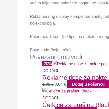
vašim klijentima pokažete bogatstvo boja 
Reklamni ring display komplet se sastoji od 
kolekciju boja.
Pakiranje: 1 kom (50 tipsi na metalnom ring
Boja: nude (boja kože)
Povezani proizvodi
-20%
DODACI
Reklame tipse za nokte 
1,05
€
0,84
€
Dodaj u košaricu
DODACI
Četkica za prašinu Blac