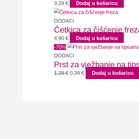
3,29
€
Dodaj u košaricu
DODACI
Četkica za čišćenje frez
4,90
€
Dodaj u košaricu
-70%
DODACI
Prst za vježbanje na ti
1,29
€
0,39
€
Dodaj u košaricu