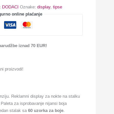
a:
DODACI
Oznake:
display
,
tipse
gurno online plaćanje
narudžbe iznad 70 EUR!
ni proizvodi!
nziju. Reklamni display za nokte na stalku
Paleta za isprobavanje nijansi boja
ledan stalak sa
60 uzorka za boje
.