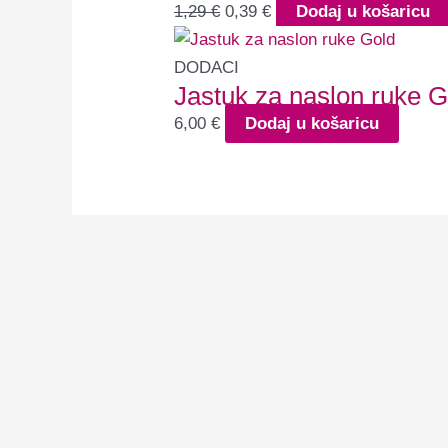
1,29
€
0,39
€
Dodaj u košaricu
DODACI
Jastuk za naslon ruke G
6,00
€
Dodaj u košaricu