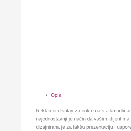
Opis
Reklamni display za nokte na stalku odličan
najednostavnji je način da vašim klijentima
dizajnirana je za lakšu prezentaciju i uspor