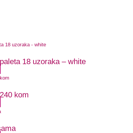
paleta 18 uzoraka – white
 240 kom
psama