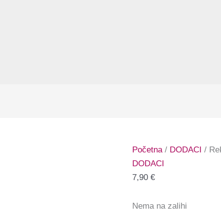
Početna
/
DODACI
/ Rek
DODACI
7,90
€
Nema na zalihi