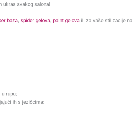
ran ukras svakog salona!
ber baza
,
spider gelova
,
paint gelova
ili za vaše stilizacije na
u u rupu;
ajući ih s jezičcima;