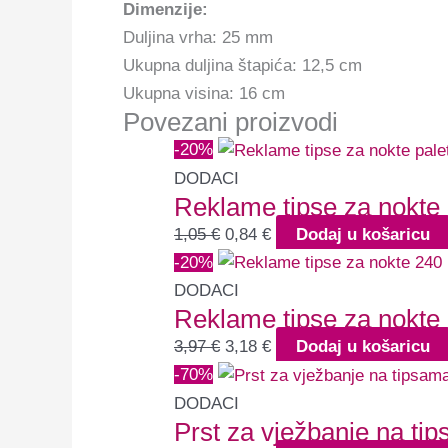
Dimenzije:
Duljina vrha: 25 mm
Ukupna duljina štapića: 12,5 cm
Ukupna visina: 16 cm
Povezani proizvodi
-20%
DODACI
Reklame tipse za nokte 
1,05
€
0,84
€
Dodaj u košaricu
-20%
DODACI
Reklame tipse za nokte
3,97
€
3,18
€
Dodaj u košaricu
-70%
DODACI
Prst za vježbanje na ti