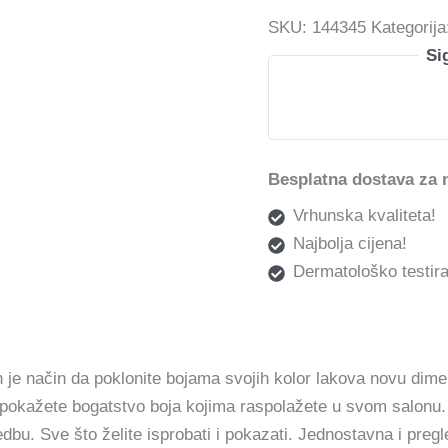
SKU:
144345
Kategorij
Si
Besplatna dostava za 
Vrhunska kvaliteta!
Najbolja cijena!
Dermatološko testira
 je način da poklonite bojama svojih kolor lakova novu dime
 pokažete bogatstvo boja kojima raspolažete u svom salonu. 
edbu. Sve što želite isprobati i pokazati. Jednostavna i preg