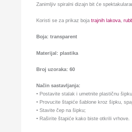
Zanimljiv spiralni dizajn bit će spektakula
Koristi se za prikaz boja
trajnih lakova
,
rub
Boja: transparent
Materijal: plastika
Broj uzoraka: 60
Način sastavljanja:
• Postavite stalak i umetnite plastičnu šipk
• Provucite štapiće šablone kroz šipku, spaj
• Stavite čep na šipku;
• Raširite štapiće kako biste otkrili vrhove.