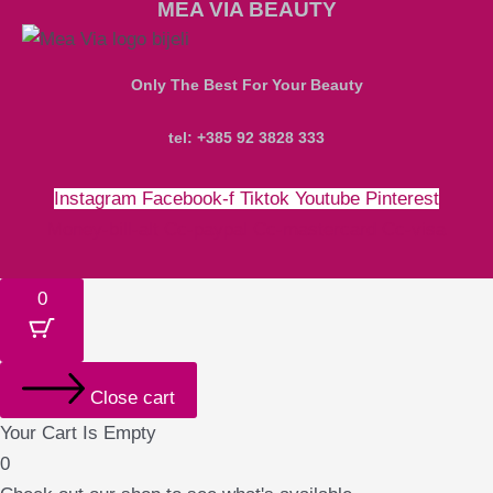
MEA VIA BEAUTY
Only The Best For Your Beauty
tel: +385 92 3828 333
Instagram
Facebook-f
Tiktok
Youtube
Pinterest
Money-bill-alt
Cc-paypal
Cc-mastercard
Cc-visa
0
Close cart
Your Cart Is Empty
0