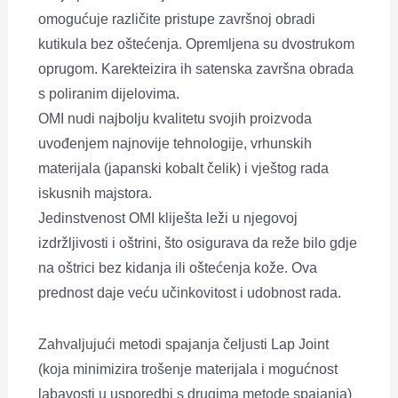
omogućuje različite pristupe završnoj obradi
kutikula bez oštećenja. Opremljena su dvostrukom
oprugom. Karekteizira ih satenska završna obrada
s poliranim dijelovima.
OMI nudi najbolju kvalitetu svojih proizvoda
uvođenjem najnovije tehnologije, vrhunskih
materijala (japanski kobalt čelik) i vještog rada
iskusnih majstora.
Jedinstvenost OMI kliješta leži u njegovoj
izdržljivosti i oštrini, što osigurava da reže bilo gdje
na oštrici bez kidanja ili oštećenja kože. Ova
prednost daje veću učinkovitost i udobnost rada.
Zahvaljujući metodi spajanja čeljusti Lap Joint
(koja minimizira trošenje
materijala i mogućnost
labavosti u usporedbi s drugima
metode spajanja)