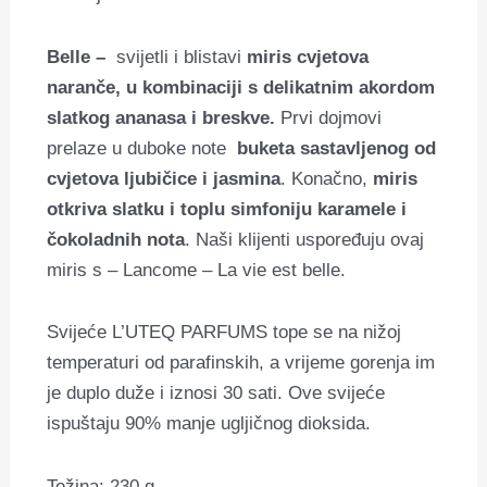
Belle –
svijetli i blistavi
miris cvjetova
naranče, u kombinaciji s delikatnim akordom
slatkog ananasa i breskve.
Prvi dojmovi
prelaze u duboke note
buketa sastavljenog od
cvjetova ljubičice i jasmina
. Konačno,
miris
otkriva slatku i toplu simfoniju karamele i
čokoladnih nota
. Naši klijenti uspoređuju ovaj
miris s – Lancome – La vie est belle.
Svijeće L’UTEQ PARFUMS tope se na nižoj
temperaturi od parafinskih, a vrijeme gorenja im
je duplo duže i iznosi 30 sati.
Ove svijeće
ispuštaju 90% manje ugljičnog dioksida.
Težina: 230 g