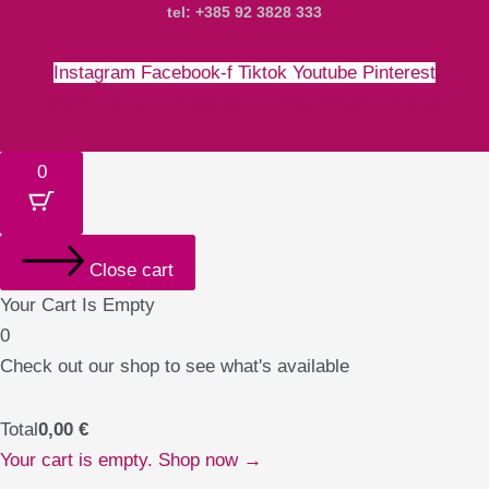
tel: +385 92 3828 333
Instagram
Facebook-f
Tiktok
Youtube
Pinterest
Money-bill-alt
Cc-paypal
Cc-mastercard
Cc-visa
0
Close cart
Your Cart Is Empty
0
Check out our shop to see what's available
Total
0,00
€
Your cart is empty. Shop now →