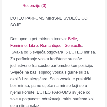
Recenzije (0)
L’UTEQ PARFUMS MIRISNE SVIJEĆE OD
SOJE
Dostupne u pet mirisnih tonova:
Belle
,
Feminine
,
Libre
,
Romantique
i
Sensuelle
.
Svaka od 5 svijeća odgovara 5 L’UTEQ mirisa.
Za parfimiranje voska korištene su naše
jedinstvene francuske parfemske kompozicije.
Svijeće na bazi sojinog voska sigurne su za
okoliš i za alergičare. Sojin vosak je praktički
bez mirisa, pa ne utječe na mirise koji se u
njemu koriste. L’UTEQ PARFUMS svijeće od
soje u potpunosti odražavaju miris parfema koji
se u njima nalazi.