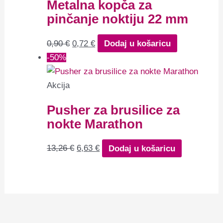
Metalna kopča za
pinčanje noktiju 22 mm
0,90
€
0,72
€
Dodaj u košaricu
-50%
Akcija
Pusher za brusilice za
nokte Marathon
13,26
€
6,63
€
Dodaj u košaricu