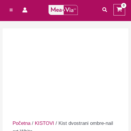
Preskoči
Cart
traži
na
Total:
sadržaj
Početna
/
KISTOVI
/ Kist dvostrani ombre-nail