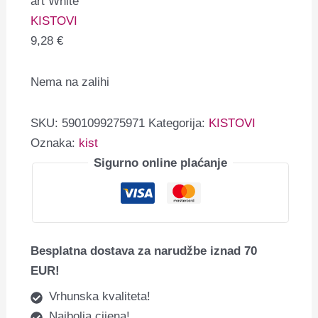
art White
KISTOVI
9,28
€
Nema na zalihi
SKU:
5901099275971
Kategorija:
KISTOVI
Oznaka:
kist
Sigurno online plaćanje
Besplatna dostava za narudžbe iznad 70
EUR!
Vrhunska kvaliteta!
Najbolja cijena!