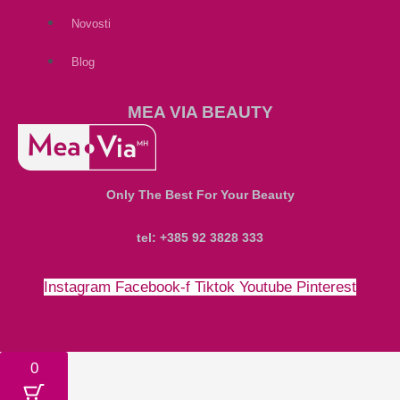
Novosti
Blog
MEA VIA BEAUTY
Only The Best For Your Beauty
tel: +385 92 3828 333
Instagram
Facebook-f
Tiktok
Youtube
Pinterest
Money-bill-alt
Cc-paypal
Cc-mastercard
Cc-visa
0