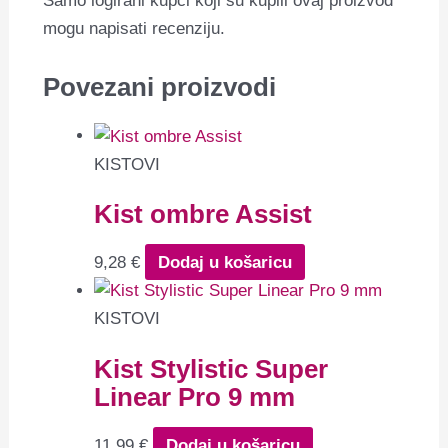
Samo logirani kupci koji su kupili ovaj proizvod
mogu napisati recenziju.
Povezani proizvodi
KISTOVI
Kist ombre Assist
9,28
€
Dodaj u košaricu
KISTOVI
Kist Stylistic Super
Linear Pro 9 mm
11,99
€
Dodaj u košaricu