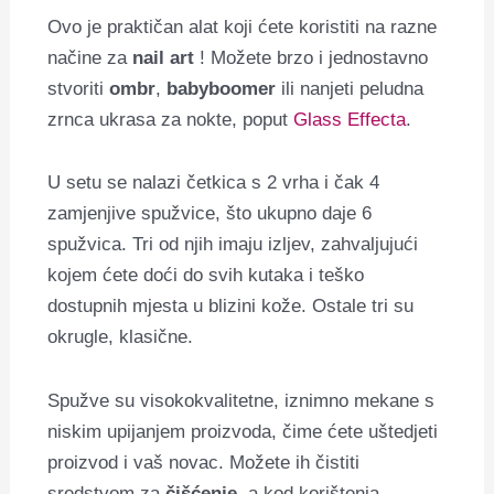
Ovo je praktičan alat koji ćete koristiti na razne
načine za
nail art
! Možete brzo i jednostavno
stvoriti
ombr
,
babyboomer
ili nanjeti peludna
zrnca ukrasa za nokte, poput
Glass Effecta
.
U setu se nalazi četkica s 2 vrha i čak 4
zamjenjive spužvice, što ukupno daje 6
spužvica. Tri od njih imaju izljev, zahvaljujući
kojem ćete doći do svih kutaka i teško
dostupnih mjesta u blizini kože. Ostale tri su
okrugle, klasične.
Spužve su visokokvalitetne, iznimno mekane s
niskim upijanjem proizvoda, čime ćete uštedjeti
proizvod i vaš novac. Možete ih čistiti
sredstvom za
čišćenje
, a kod korištenja