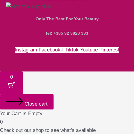
Only The Best For Your Beauty
tel: +385 92 3828 333
Instagram
Facebook-f
Tiktok
Youtube
Pinterest
Money-bill-alt
Cc-paypal
Cc-mastercard
Cc-visa
0
Close cart
Your Cart Is Empty
0
Check out our shop to see what's available