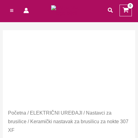
Preskoči
Cart
traži
na
Total:
sadržaj
Početna
/
ELEKTRIČNI UREĐAJI
/
Nastavci za
brusilice
/ Keramički nastavak za brusilicu za nokte 307
XF