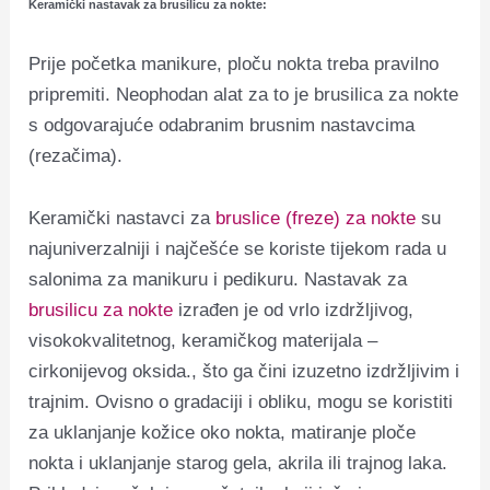
Keramički nastavak za brusilicu za nokte:
Prije početka manikure, ploču nokta treba pravilno
pripremiti.
Neophodan alat za to je brusilica za nokte
s odgovarajuće odabranim brusnim nastavcima
(rezačima).
Keramički nastavci za
bruslice (freze) za nokte
su
najuniverzalniji i najčešće se koriste tijekom rada u
salonima za manikuru i pedikuru. Nastavak za
brusilicu za nokte
izrađen je od vrlo izdržljivog,
visokokvalitetnog, keramičkog materijala –
cirkonijevog oksida., što ga čini izuzetno izdržljivim i
trajnim.
Ovisno o gradaciji i obliku, mogu se koristiti
za uklanjanje kožice oko nokta, matiranje ploče
nokta i uklanjanje starog gela, akrila ili trajnog laka.