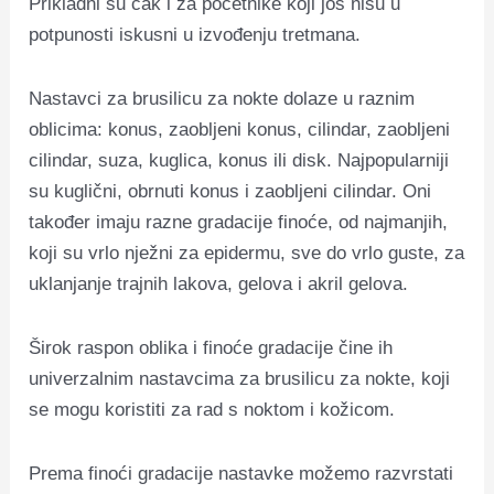
Prikladni su čak i za početnike koji još nisu u
potpunosti iskusni u izvođenju tretmana.
Nastavci za brusilicu za nokte dolaze u raznim
oblicima: konus, zaobljeni konus, cilindar, zaobljeni
cilindar, suza, kuglica, konus ili disk. Najpopularniji
su kuglični, obrnuti konus i zaobljeni cilindar. Oni
također imaju razne gradacije finoće, od najmanjih,
koji su vrlo nježni za epidermu, sve do vrlo guste, za
uklanjanje trajnih lakova, gelova i akril gelova.
Širok raspon oblika i finoće gradacije čine ih
univerzalnim nastavcima za brusilicu za nokte, koji
se mogu koristiti za rad s noktom i kožicom.
Prema finoći gradacije nastavke možemo razvrstati