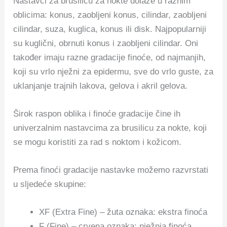
Nastavci za brusilicu za nokte dolaze u raznim
oblicima: konus, zaobljeni konus, cilindar, zaobljeni
cilindar, suza, kuglica, konus ili disk. Najpopularniji
su kuglični, obrnuti konus i zaobljeni cilindar. Oni
također imaju razne gradacije finoće, od najmanjih,
koji su vrlo nježni za epidermu, sve do vrlo guste, za
uklanjanje trajnih lakova, gelova i akril gelova.
Širok raspon oblika i finoće gradacije čine ih
univerzalnim nastavcima za brusilicu za nokte, koji
se mogu koristiti za rad s noktom i kožicom.
Prema finoći gradacije nastavke možemo razvrstati
u sljedeće skupine:
XF (Extra Fine) – žuta oznaka: ekstra finoća
F (Fine) – crvena oznaka: nježnja finoća