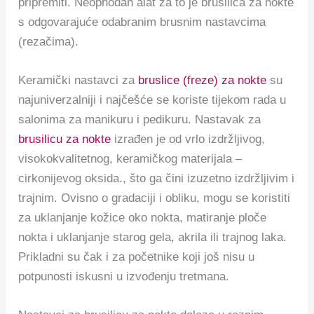
pripremiti.
Neophodan alat za to je brusilica za nokte
s odgovarajuće odabranim brusnim nastavcima
(rezačima).
Keramički nastavci za
bruslice (freze) za nokte
su
najuniverzalniji i najčešće se koriste tijekom rada u
salonima za manikuru i pedikuru. Nastavak za
brusilicu za nokte
izrađen je od vrlo izdržljivog,
visokokvalitetnog, keramičkog materijala –
cirkonijevog oksida., što ga čini izuzetno izdržljivim i
trajnim.
Ovisno o gradaciji i obliku, mogu se koristiti
za uklanjanje kožice oko nokta, matiranje ploče
nokta i uklanjanje starog gela, akrila ili trajnog laka.
Prikladni su čak i za početnike koji još nisu u
potpunosti iskusni u izvođenju tretmana.