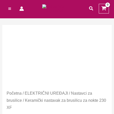
Preskoči
Cart
traži
na
Total:
sadržaj
Početna
/
ELEKTRIČNI UREĐAJI
/
Nastavci za
brusilice
/ Keramički nastavak za brusilicu za nokte 230
XF