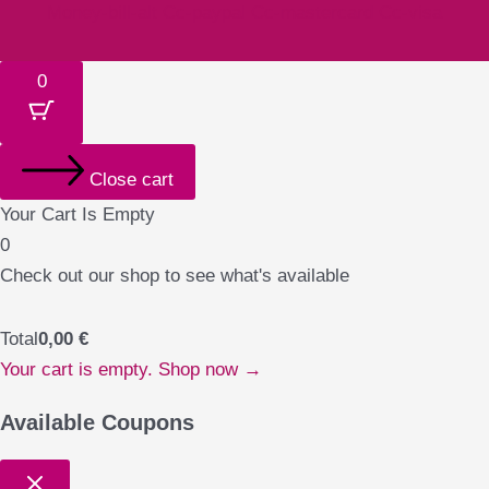
Money-bill-alt
Cc-paypal
Cc-mastercard
Cc-visa
0
Close cart
Your Cart Is Empty
0
Check out our shop to see what's available
Total
0,00
€
Your cart is empty. Shop now →
Available Coupons