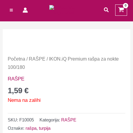
Preskoči
Cart
traži
na
Total:
sadržaj
Početna
/
RAŠPE
/ IKON.iQ Premium rašpa za nokte
100/180
RAŠPE
1,59
€
Nema na zalihi
SKU:
F10005
Kategorija:
RAŠPE
Oznake:
rašpa
,
turpija