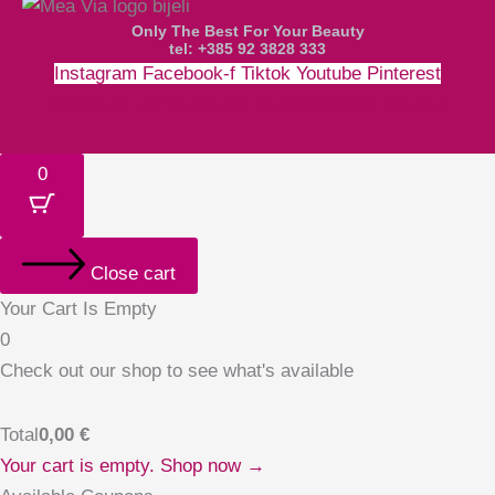
Only The Best For Your Beauty
tel: +385 92 3828 333
Instagram
Facebook-f
Tiktok
Youtube
Pinterest
Money-bill-alt
Cc-paypal
Cc-mastercard
Cc-visa
0
Close cart
Your Cart Is Empty
0
Check out our shop to see what's available
Total
0,00
€
Your cart is empty. Shop now →