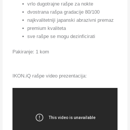
vrlo dugotrajne rašpe za nokte
dvostrana rašpa gradacije 80/100
najkvalitetniji japanski abrazivni premaz
premium kvaliteta
sve rašpe se mogu dezinficirati
Pakiranje: 1 kom
IKON.iQ rašpe video prezentacija: