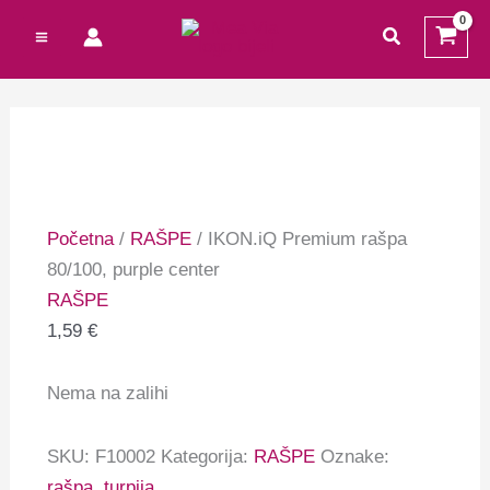
Preskoči
Cart
Izvorna
Izvorna
Trenutna
Trenutna
traži
na
Total:
cijena
cijena
cijena
cijena
sadržaj
bila
bila
je:
je:
je:
je:
1,39 €.
1,99 €.
4,63 €.
3,99 €.
Početna
/
RAŠPE
/ IKON.iQ Premium rašpa
80/100, purple center
RAŠPE
1,59
€
Nema na zalihi
SKU:
F10002
Kategorija:
RAŠPE
Oznake:
rašpa
,
turpija