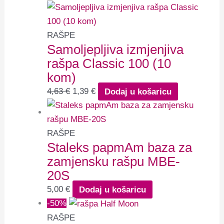
RAŠPE
Samoljepljiva izmjenjiva
rašpa Classic 100 (10
kom)
4,63
€
1,39
€
Dodaj u košaricu
RAŠPE
Staleks papmAm baza za
zamjensku rašpu MBE-
20S
5,00
€
Dodaj u košaricu
-50%
RAŠPE