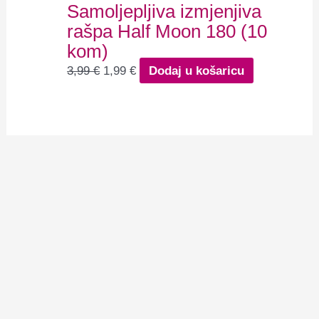
Samoljepljiva izmjenjiva
rašpa Half Moon 180 (10
kom)
3,99
€
1,99
€
Dodaj u košaricu