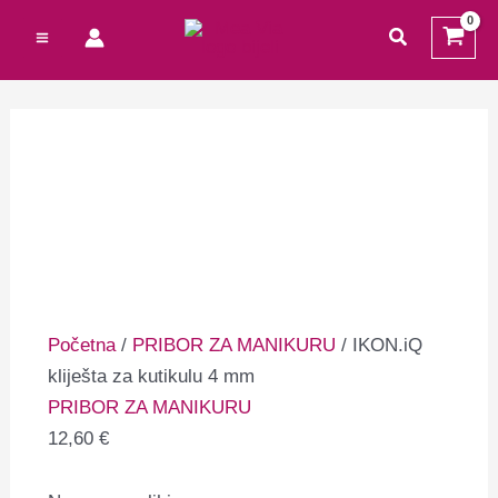
Preskoči
Cart
traži
na
Total:
sadržaj
Početna
/
PRIBOR ZA MANIKURU
/ IKON.iQ
kliješta za kutikulu 4 mm
PRIBOR ZA MANIKURU
12,60
€