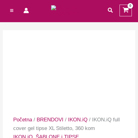
Preskoči
Cart
Izvorna
Trenutna
traži
na
Total:
cijena
cijena
sadržaj
bila
je:
je:
7,79 €.
9,16 €.
Početna
/
BRENDOVI
/
IKON.iQ
/ IKON.iQ full
cover gel tipse XL Stiletto, 360 kom
IKON.iQ
,
ŠABLONE i TIPSE