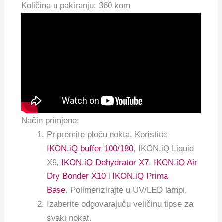
Količina u pakiranju: 360 kom
Način primjene:
Pripremite ploču nokta. Koristite:
IKON.iQ buffer 100/180
, IKON.iQ Liquid
X9,
IKON.iQ Dehydrator X7
,
IKON.iQ Air
Dry Bonder X10
i
IKON.iQ Prima
Base
. Polimerizirajte u UV/LED lampi.
Izaberite odgovarajuču veličinu tipse za
svaki nokat.