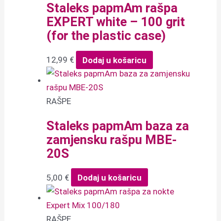
Staleks papmAm rašpa
EXPERT white – 100 grit
(for the plastic case)
12,99
€
Dodaj u košaricu
RAŠPE
Staleks papmAm baza za
zamjensku rašpu MBE-
20S
5,00
€
Dodaj u košaricu
RAŠPE