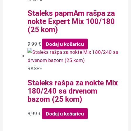
Staleks papmAm rašpa za
nokte Expert Mix 100/180
(25 kom)
9,99
€
Dodaj u košaricu
RAŠPE
Staleks rašpa za nokte Mix
180/240 sa drvenom
bazom (25 kom)
8,99
€
Dodaj u košaricu