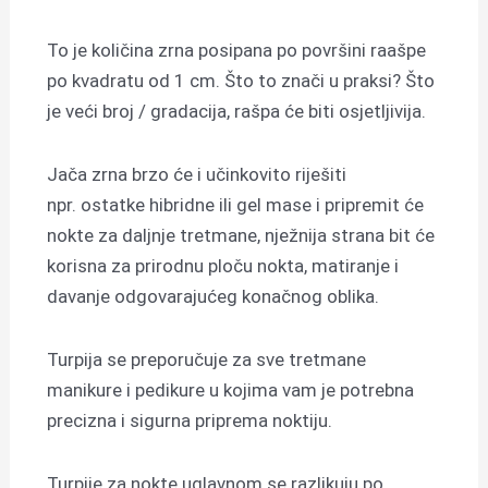
To je količina zrna posipana po površini raašpe
po kvadratu od 1 cm. Što to znači u praksi? Što
je veći broj / gradacija, rašpa će biti osjetljivija.
Jača zrna brzo će i učinkovito riješiti
npr. ostatke hibridne ili gel mase i pripremit će
nokte za daljnje tretmane, nježnija strana bit će
korisna za prirodnu ploču nokta, matiranje i
davanje odgovarajućeg konačnog oblika.
Turpija se preporučuje za sve tretmane
manikure i pedikure u kojima vam je potrebna
precizna i sigurna priprema noktiju.
Turpije za nokte uglavnom se razlikuju po