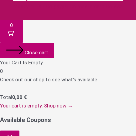
Money-bill-alt
Cc-paypal
Cc-mastercard
Cc-visa
0
Close cart
Your Cart Is Empty
0
Check out our shop to see what's available
Total
0,00
€
Your cart is empty. Shop now →
Available Coupons