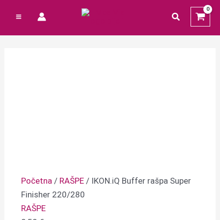
Preskoči
Cart
traži
na
Total:
sadržaj
Početna
/
RAŠPE
/ IKON.iQ Buffer rašpa Super
Finisher 220/280
RAŠPE