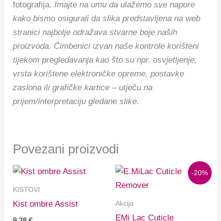
fotografija.
Imajte na umu da ulažemo sve napore
kako bismo osigurali da slika predstavljena na web
stranici najbolje odražava stvarne boje naših
proizvoda. Čimbenici izvan naše kontrole korišteni
tijekom pregledavanja kao što su npr. osvjetljenje,
vrsta korištene elektroničke opreme, postavke
zaslona ili grafičke kartice – utječu na
prijem/interpretaciju gledane slike.
Povezani proizvodi
Izvorna
Trenutna
-20%
cijena
cijena
bila
je:
KISTOVI
je:
7,72 €.
Akcija
Kist ombre Assist
9,65 €.
EMi Lac Cuticle
9,28
€