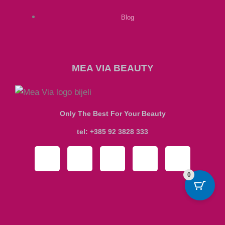
Blog
MEA VIA BEAUTY
Only The Best For Your Beauty
tel: +385 92 3828 333
I
F
T
Y
P
n
a
i
o
i
0
M
C
C
C
s
c
k
u
n