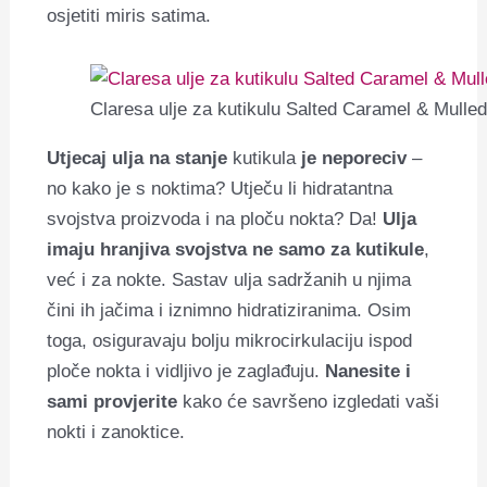
osjetiti miris satima.
Claresa ulje za kutikulu Salted Caramel & Mulle
Utjecaj ulja na stanje
kutikula
je neporeciv
–
no kako je s noktima?
Utječu li hidratantna
svojstva proizvoda i na ploču nokta? Da!
Ulja
imaju hranjiva svojstva ne samo za kutikule
,
već i za nokte. Sastav ulja sadržanih u njima
čini ih jačima i iznimno hidratiziranima. Osim
toga, osiguravaju bolju mikrocirkulaciju ispod
ploče nokta i vidljivo je zaglađuju.
Nanesite i
sami provjerite
kako će savršeno izgledati vaši
nokti i zanoktice.