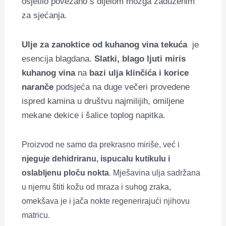
osjetilo povezano s dijelom mozga zaduženim
za sjećanja.
Ulje za zanoktice od kuhanog vina tekuća
je
esencija blagdana.
Slatki, blago ljuti miris
kuhanog vina
na
bazi ulja klinčića i korice
naranče
podsjeća na duge večeri provedene
ispred kamina u društvu najmilijih, omiljene
mekane dekice i šalice toplog napitka.
Proizvod ne samo da prekrasno miriše, već i
njeguje dehidriranu, ispucalu kutikulu i
oslabljenu ploču nokta
. Mješavina ulja sadržana
u njemu štiti kožu od mraza i suhog zraka,
omekšava je i jača nokte regenerirajući njihovu
matricu.