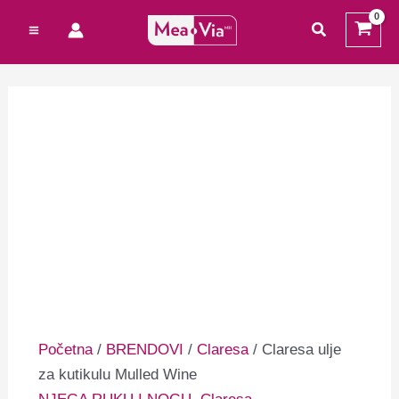
Preskoči
Cart
traži
na
Total:
sadržaj
Početna
/
BRENDOVI
/
Claresa
/ Claresa ulje
za kutikulu Mulled Wine