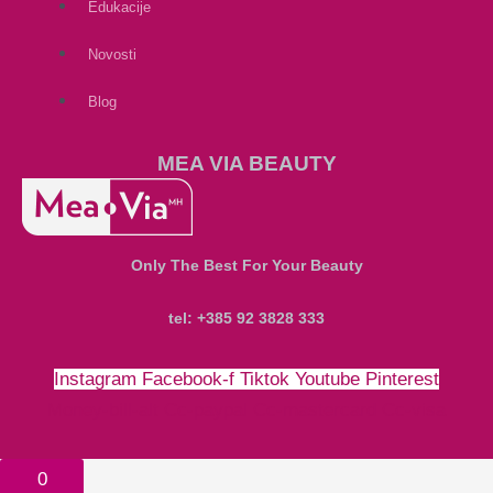
Edukacije
Novosti
Blog
MEA VIA BEAUTY
Only The Best For Your Beauty
tel: +385 92 3828 333
Instagram
Facebook-f
Tiktok
Youtube
Pinterest
Money-bill-alt
Cc-paypal
Cc-mastercard
Cc-visa
0