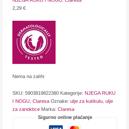
NJEGA RUKU I NOGU
,
Claresa
2,29
€
Nema na zalihi
SKU:
5903819822380
Kategorije:
NJEGA RUKU
I NOGU
,
Claresa
Oznake:
ulje za kutikulu
,
ulje
za zanoktice
Marka:
Claresa
Sigurno online plaćanje