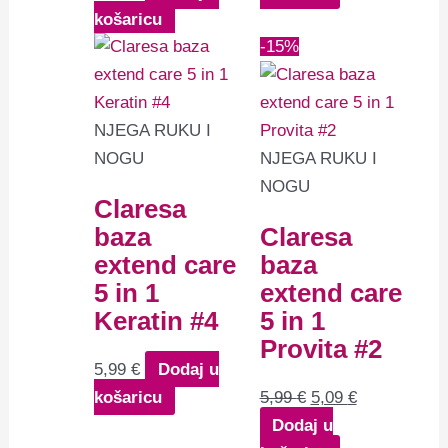
košaricu
Izvorna
Trenutna
-15%
cijena
cijena
bila
je:
je:
5,09 €.
NJEGA RUKU I
5,99 €.
NOGU
NJEGA RUKU I
NOGU
Claresa
baza
Claresa
extend care
baza
5 in 1
extend care
Keratin #4
5 in 1
Provita #2
5,99
€
Dodaj u
košaricu
5,99
€
5,09
€
Dodaj u