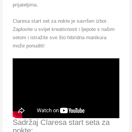
prijateljima.
Claresa start set za nokte je savršen izbor.
Zaplovite u svijet kreativnosti i ljepote s našim
setom i istražite sve što hibridna manikura
može ponuditi!
Sadržaj Claresa start seta za
nokte: