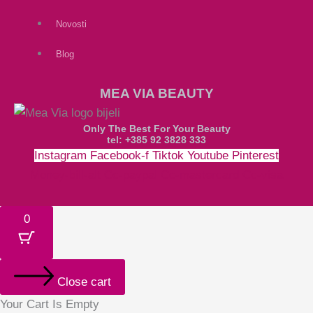
Novosti
Blog
MEA VIA BEAUTY
Only The Best For Your Beauty
tel: +385 92 3828 333
Instagram
Facebook-f
Tiktok
Youtube
Pinterest
Money-bill-alt
Cc-paypal
Cc-mastercard
Cc-visa
0
Close cart
Your Cart Is Empty