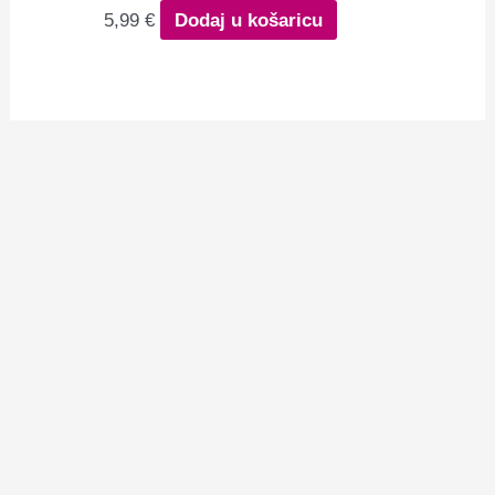
5,99
€
Dodaj u košaricu