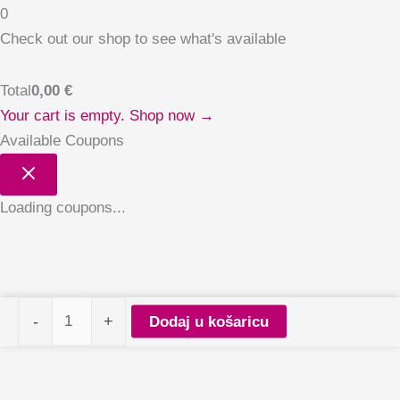
0
Check out our shop to see what's available
Total
0,00
€
Your cart is empty. Shop now →
Available Coupons
Loading coupons...
Claresa
-
+
Dodaj u košaricu
start
set
+