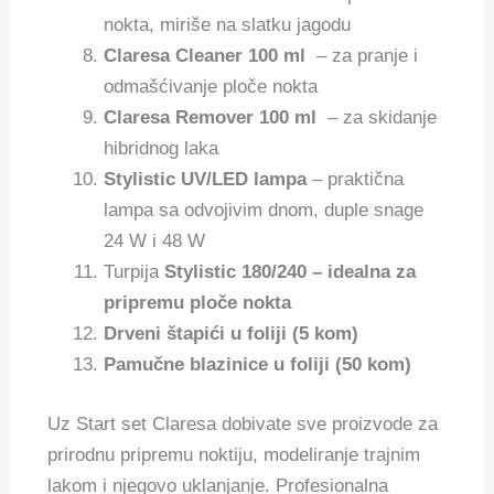
nokta, miriše na slatku jagodu
Claresa Cleaner 100 ml
– za pranje i
odmašćivanje ploče nokta
Claresa Remover 100 ml
– za skidanje
hibridnog laka
Stylistic UV/LED lampa
– praktična
lampa sa odvojivim dnom, duple snage
24 W i 48 W
Turpija
Stylistic 180/240 – idealna za
pripremu ploče nokta
Drveni štapići u foliji (5 kom)
Pamučne blazinice u foliji (50 kom)
Uz Start set Claresa dobivate sve proizvode za
prirodnu pripremu noktiju, modeliranje trajnim
lakom i njegovo uklanjanje. Profesionalna