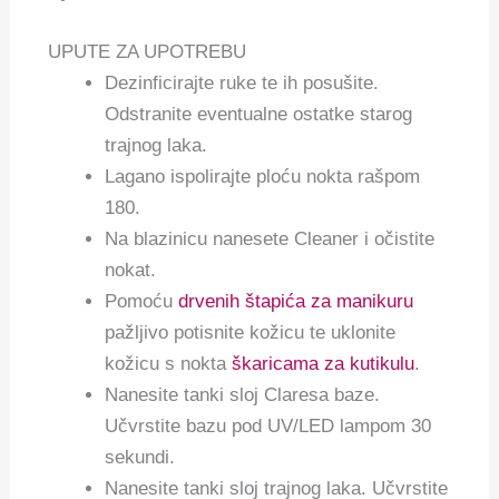
UPUTE ZA UPOTREBU
Dezinficirajte ruke te ih posušite.
Odstranite eventualne ostatke starog
trajnog laka.
Lagano ispolirajte ploću nokta rašpom
180.
Na blazinicu nanesete Cleaner i očistite
nokat.
Pomoću
drvenih štapića za manikuru
pažljivo potisnite kožicu te uklonite
kožicu s nokta
škaricama za kutikulu
.
Nanesite tanki sloj Claresa baze.
Učvrstite bazu pod UV/LED lampom 30
sekundi.
Nanesite tanki sloj trajnog laka. Učvrstite