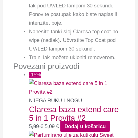
lak pod UV/LED lampom 30 sekundi.
Ponovite postupak kako biste naglasili
intenzitet boje.
Nanesite tanki sloj Claresa top coat no
wipe (nadlak). Učvrstite Top Coat pod
UV/LED lampom 30 sekundi.
Trajni lak možete ukloniti removerom.
Povezani proizvodi
-15%
NJEGA RUKU I NOGU
Claresa baza extend care
5 in 1 Provita #2
5,99
€
5,09
€
Dodaj u košaricu