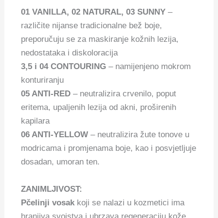
01 VANILLA, 02 NATURAL, 03 SUNNY
–
različite nijanse tradicionalne bež boje,
preporučuju se za maskiranje kožnih lezija,
nedostataka i diskoloracija
3,5 i 04 CONTOURING
– namijenjeno mokrom
konturiranju
05 ANTI-RED
– neutralizira crvenilo, poput
eritema, upaljenih lezija od akni, proširenih
kapilara
06 ANTI-YELLOW
– neutralizira žute tonove u
modricama i promjenama boje, kao i posvjetljuje
dosadan, umoran ten.
ZANIMLJIVOST:
Pčelinji vosak
koji se nalazi u kozmetici ima
hranjiva svojstva i ubrzava regeneraciju kože,