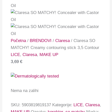
Početna
/
BRENDOVI
/
Claresa
/ Claresa SO
MATCHY! Creamy contouring stick 3,5 Contour
LICE
,
Claresa
,
MAKE UP
3,69
€
Nema na zalihi
SKU:
5903819819137
Kategorije:
LICE
,
Claresa
,
MAKE UP
Oznake:
korektor
,
so matchy
Marka: