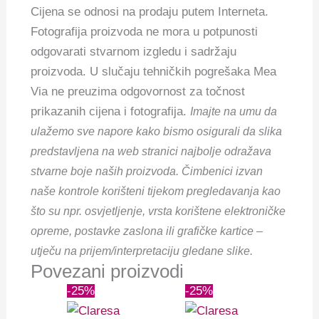
Cijena se odnosi na prodaju putem Interneta.
Fotografija proizvoda ne mora u potpunosti
odgovarati stvarnom izgledu i sadržaju
proizvoda. U slučaju tehničkih pogrešaka Mea
Via ne preuzima odgovornost za točnost
prikazanih cijena i fotografija.
Imajte na umu da
ulažemo sve napore kako bismo osigurali da slika
predstavljena na web stranici najbolje odražava
stvarne boje naših proizvoda. Čimbenici izvan
naše kontrole korišteni tijekom pregledavanja kao
što su npr. osvjetljenje, vrsta korištene elektroničke
opreme, postavke zaslona ili grafičke kartice –
utječu na prijem/interpretaciju gledane slike.
Povezani proizvodi
Izvorna
Trenutna
Izvorna
Trenutna
-25%
-25%
cijena
cijena
cijena
cijena