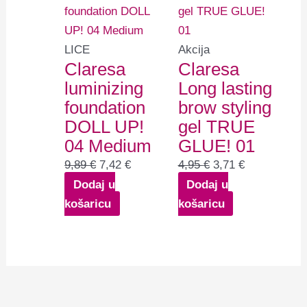
je:
7,42 €.
je:
3,71 €.
9,89 €.
4,95 €.
LICE
Akcija
Claresa
Claresa
luminizing
Long lasting
foundation
brow styling
DOLL UP!
gel TRUE
04 Medium
GLUE! 01
9,89
€
7,42
€
4,95
€
3,71
€
Dodaj u
Dodaj u
košaricu
košaricu