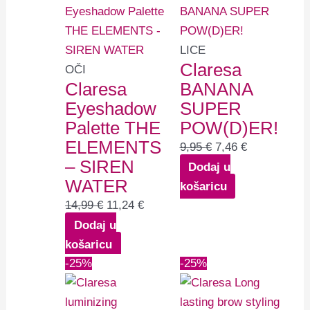
bila
je:
bila
je:
je:
11,24 €.
je:
7,46 €.
14,99 €.
9,95 €.
LICE
Claresa
OČI
Claresa
BANANA
Eyeshadow
SUPER
Palette THE
POW(D)ER!
ELEMENTS
9,95
€
7,46
€
– SIREN
Dodaj u
WATER
košaricu
14,99
€
11,24
€
Dodaj u
košaricu
Izvorna
Trenutna
Izvorna
Trenutna
-25%
-25%
cijena
cijena
cijena
cijena
bila
je:
bila
je: