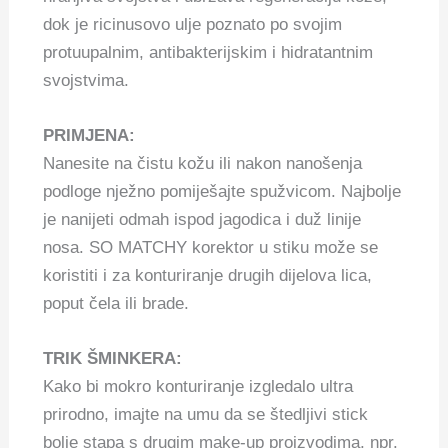
dok je ricinusovo ulje poznato po svojim
protuupalnim, antibakterijskim i hidratantnim
svojstvima.
PRIMJENA:
Nanesite na čistu kožu ili nakon nanošenja
podloge nježno pomiješajte spužvicom.
Najbolje
je nanijeti odmah ispod jagodica i duž linije
nosa. SO MATCHY korektor u stiku može se
koristiti i za konturiranje drugih dijelova lica,
poput čela ili brade.
TRIK ŠMINKERA:
Kako bi mokro konturiranje izgledalo ultra
prirodno, imajte na umu da se štedljivi stick
bolje stapa s drugim make-up proizvodima, npr.