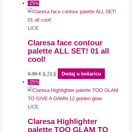
-25%
LICE
Claresa face contour
palette ALL SET! 01 all
cool!
8,99
€
6,74
€
Dodaj u košaricu
-25%
LICE
Claresa Highlighter
palette TOO GLAM TO