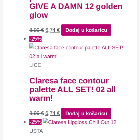
GIVE A DAMN 12 golden
glow
8,99
€
6,74
€
Dodaj u košaricu
-25%
LICE
Claresa face contour
palette ALL SET! 02 all
warm!
8,99
€
6,74
€
Dodaj u košaricu
-25%
USTA