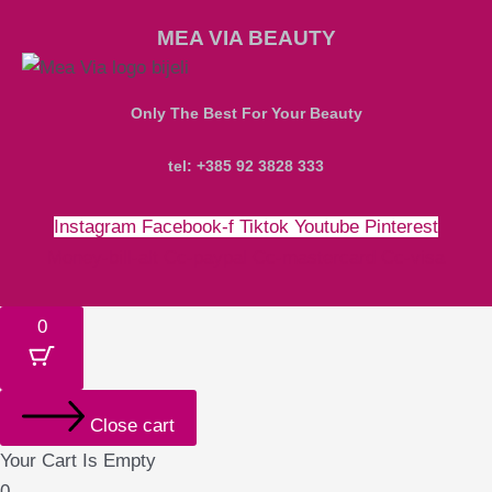
MEA VIA BEAUTY
Only The Best For Your Beauty
tel: +385 92 3828 333
Instagram
Facebook-f
Tiktok
Youtube
Pinterest
Money-bill-alt
Cc-paypal
Cc-mastercard
Cc-visa
0
Close cart
Your Cart Is Empty
0