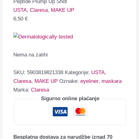
Peptide Plump Up Shot
USTA
,
Claresa
,
MAKE UP
6,50
€
Nema na zalihi
SKU:
5903819821338
Kategorije:
USTA
,
Claresa
,
MAKE UP
Oznake:
eyeliner
,
maskara
Marka:
Claresa
Sigurno online plaćanje
Besplatna dostava za narudžbe iznad 70