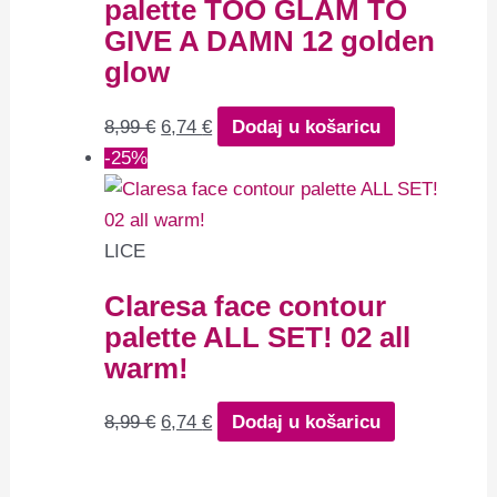
palette TOO GLAM TO
GIVE A DAMN 12 golden
glow
8,99
€
6,74
€
Dodaj u košaricu
-25%
LICE
Claresa face contour
palette ALL SET! 02 all
warm!
8,99
€
6,74
€
Dodaj u košaricu