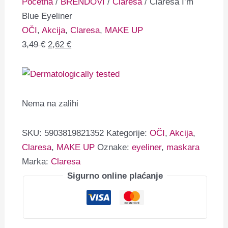
Početna
/
BRENDOVI
/
Claresa
/ Claresa I’m
Blue Eyeliner
OČI
,
Akcija
,
Claresa
,
MAKE UP
3,49
€
2,62
€
Nema na zalihi
SKU:
5903819821352
Kategorije:
OČI
,
Akcija
,
Claresa
,
MAKE UP
Oznake:
eyeliner
,
maskara
Marka:
Claresa
Sigurno online plaćanje