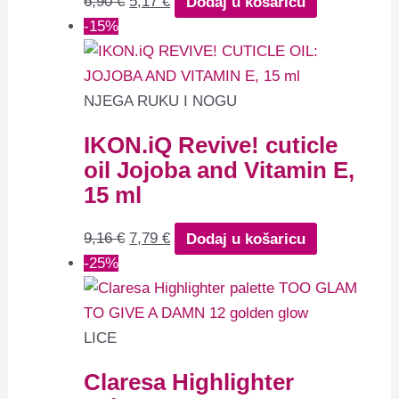
6,90
€
5,17
€
Dodaj u košaricu
-15%
NJEGA RUKU I NOGU
IKON.iQ Revive! cuticle
oil Jojoba and Vitamin E,
15 ml
9,16
€
7,79
€
Dodaj u košaricu
-25%
LICE
Claresa Highlighter