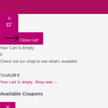
Money-bill-alt
Cc-paypal
Cc-mastercard
Cc-visa
0
Close cart
Your Cart Is Empty
0
Check out our shop to see what's available
Total
0,00
€
Your cart is empty. Shop now →
Available Coupons