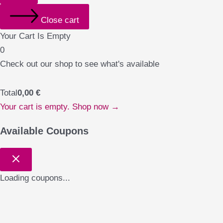
i
a
e
l
l
r
l
c
Close cart
-
a
a
r
Your Cart Is Empty
l
d
0
t
Check out our shop to see what's available
Total
0,00
€
Your cart is empty. Shop now →
Available Coupons
Loading coupons...