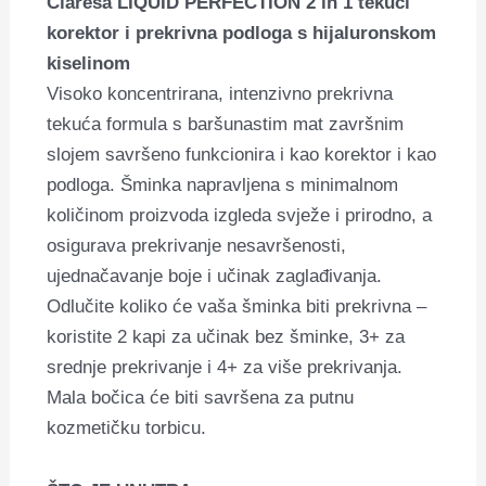
Claresa LIQUID PERFECTION
2 in 1 tekući
korektor i prekrivna podloga s hijaluronskom
kiselinom
Visoko koncentrirana, intenzivno prekrivna
tekuća formula s baršunastim mat završnim
slojem savršeno funkcionira i kao korektor i kao
podloga.
Šminka napravljena s minimalnom
količinom proizvoda izgleda svježe i prirodno, a
osigurava prekrivanje nesavršenosti,
ujednačavanje boje i učinak zaglađivanja.
Odlučite koliko će vaša šminka biti prekrivna –
koristite 2 kapi za učinak bez šminke, 3+ za
srednje prekrivanje i 4+ za više prekrivanja.
Mala bočica će biti savršena za putnu
kozmetičku torbicu.