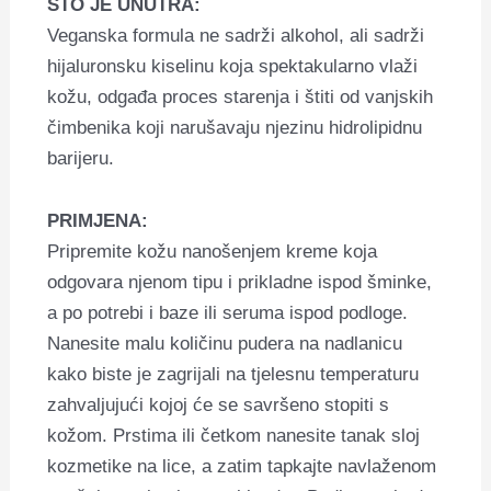
ŠTO JE UNUTRA:
Veganska formula ne sadrži alkohol, ali sadrži
hijaluronsku kiselinu koja spektakularno vlaži
kožu, odgađa proces starenja i štiti od vanjskih
čimbenika koji narušavaju njezinu hidrolipidnu
barijeru.
PRIMJENA:
Pripremite kožu nanošenjem kreme koja
odgovara njenom tipu i prikladne ispod šminke,
a po potrebi i baze ili seruma ispod podloge.
Nanesite malu količinu pudera na nadlanicu
kako biste je zagrijali na tjelesnu temperaturu
zahvaljujući kojoj će se savršeno stopiti s
kožom. Prstima ili četkom nanesite tanak sloj
kozmetike na lice, a zatim tapkajte navlaženom