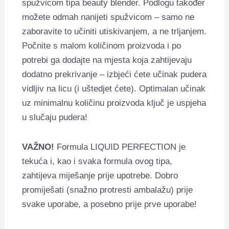
spužvicom tipa beauty blender. Podlogu također
možete odmah nanijeti spužvicom – samo ne
zaboravite to učiniti utiskivanjem, a ne trljanjem.
Počnite s malom količinom proizvoda i po
potrebi ga dodajte na mjesta koja zahtijevaju
dodatno prekrivanje – izbjeći ćete učinak pudera
vidljiv na licu (i uštedjet ćete). Optimalan učinak
uz minimalnu količinu proizvoda ključ je uspjeha
u slučaju pudera!
VAŽNO!
Formula LIQUID PERFECTION je
tekuća i, kao i svaka formula ovog tipa,
zahtijeva miješanje prije upotrebe. Dobro
promiješati (snažno protresti ambalažu) prije
svake uporabe, a posebno prije prve uporabe!