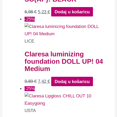
6,98
€
5,23
€
Dodaj u košaricu
-25%
LICE
Claresa luminizing
foundation DOLL UP! 04
Medium
9,89
€
7,42
€
Dodaj u košaricu
-25%
USTA