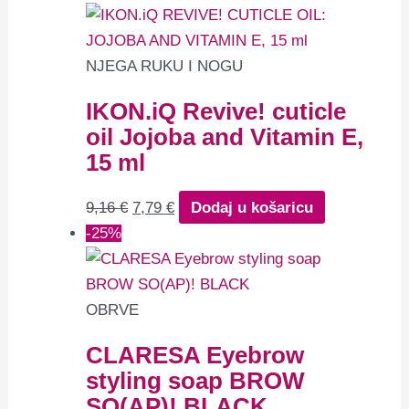
NJEGA RUKU I NOGU
IKON.iQ Revive! cuticle
oil Jojoba and Vitamin E,
15 ml
9,16
€
7,79
€
Dodaj u košaricu
-25%
OBRVE
CLARESA Eyebrow
styling soap BROW
SO(AP)! BLACK