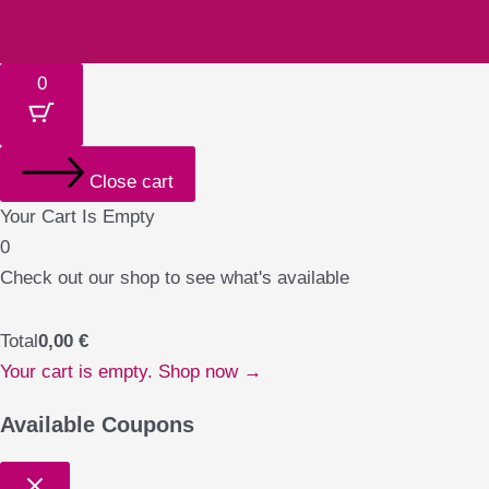
Money-bill-alt
Cc-paypal
Cc-mastercard
Cc-visa
0
Close cart
Your Cart Is Empty
0
Check out our shop to see what's available
Total
0,00
€
Your cart is empty. Shop now →
Available Coupons