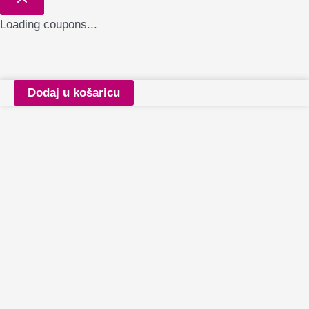
Loading coupons...
Claresa
Dodaj u košaricu
2in1
CONCEALER
and
FOUNDATION
Liquid
Perfection
103
Medium
količina