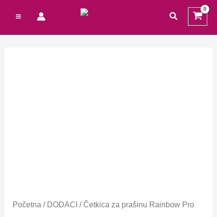
Preskoči
traži
na
sadržaj
Početna
/
DODACI
/ Četkica za prašinu Rainbow Pro