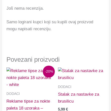
Još nema recenzija.
Samo logirani kupci koji su kupili ovaj proizvod
mogu napisati recenziju.
Povezani proizvodi
Izvorna
Trenutna
-20%
cijena
cijena
bila
je:
je:
0,84 €.
DODACI
1,05 €.
DODACI
Stalak za nastavke za
Reklame tipse za nokte
brusilicu
paleta 18 uzoraka –
5,99
€