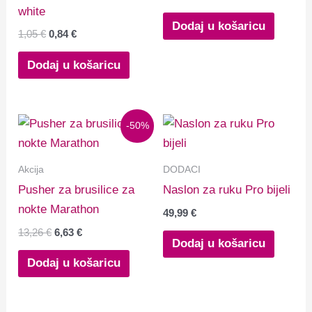
white
Dodaj u košaricu
1,05
€
0,84
€
Dodaj u košaricu
Izvorna
Trenutna
-50%
cijena
cijena
bila
je:
je:
6,63 €.
Akcija
DODACI
13,26 €.
Pusher za brusilice za
Naslon za ruku Pro bijeli
nokte Marathon
49,99
€
13,26
€
6,63
€
Dodaj u košaricu
Dodaj u košaricu