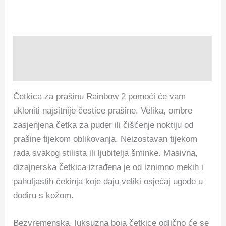
Opis
Recenzije (0)
Četkica za prašinu Rainbow 2 pomoći će vam
ukloniti najsitnije čestice prašine. Velika, ombre
zasjenjena četka za puder ili čišćenje noktiju od
prašine tijekom oblikovanja. Neizostavan tijekom
rada svakog stilista ili ljubitelja šminke. Masivna,
dizajnerska četkica izrađena je od iznimno mekih i
pahuljastih čekinja koje daju veliki osjećaj ugode u
dodiru s kožom.
Bezvremenska, luksuzna boja četkice odlično će se