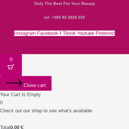
Only The Best For Your Beauty
tel: +385 92 3828 333
Instagram
Facebook-f
Tiktok
Youtube
Pinterest
Money-bill-alt
Cc-paypal
Cc-mastercard
Cc-visa
0
Close cart
Your Cart Is Empty
0
Check out our shop to see what's available
Total
0,00
€