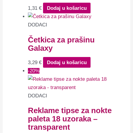
1,31
€
Dodaj u košaricu
DODACI
Četkica za prašinu
Galaxy
3,29
€
Dodaj u košaricu
-20%
DODACI
Reklame tipse za nokte
paleta 18 uzoraka –
transparent