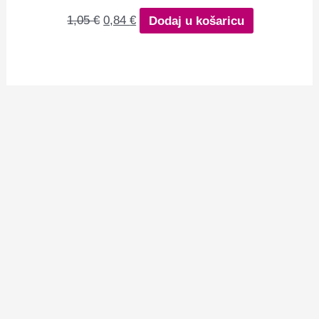
1,05
€
0,84
€
Dodaj u košaricu