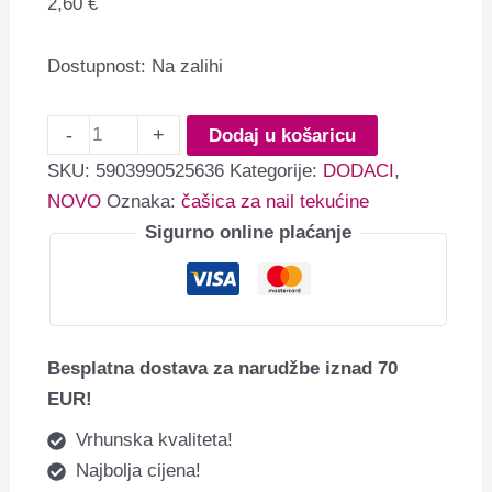
2,60
€
Dostupnost:
Na zalihi
-
+
Dodaj u košaricu
SKU:
5903990525636
Kategorije:
DODACI
,
NOVO
Oznaka:
čašica za nail tekućine
Sigurno online plaćanje
Besplatna dostava za narudžbe iznad 70
EUR!
Vrhunska kvaliteta!
Najbolja cijena!