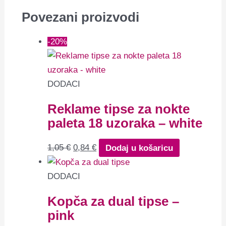
Povezani proizvodi
-20%
DODACI
Reklame tipse za nokte
paleta 18 uzoraka – white
1,05
€
0,84
€
Dodaj u košaricu
DODACI
Kopča za dual tipse –
pink