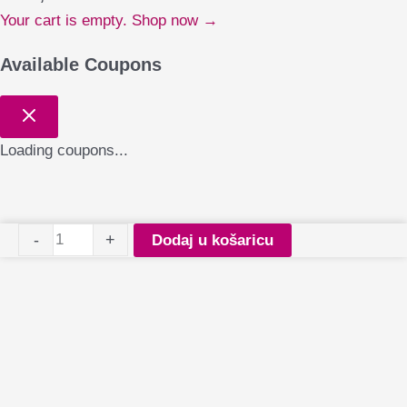
Your cart is empty. Shop now →
Available Coupons
Loading coupons...
Čašica
-
+
Dodaj u košaricu
za
tekućine
Pro
Pink
količina