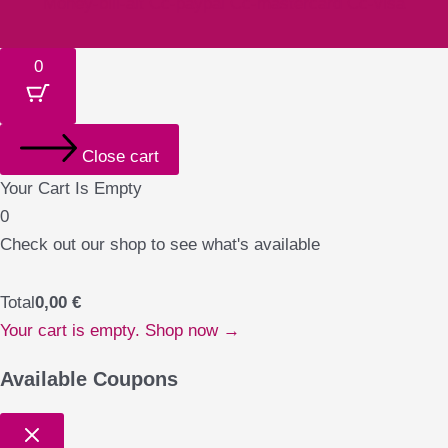
Money-bill-alt
Cc-paypal
Cc-mastercard
Cc-visa
0
Close cart
Your Cart Is Empty
0
Check out our shop to see what's available
Total
0,00
€
Your cart is empty. Shop now →
Available Coupons