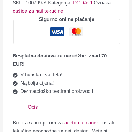
SKU:
100799-Y
Kategorija:
DODACI
Oznaka:
čašica za nail tekućine
Sigurno online plaćanje
Besplatna dostava za narudžbe iznad 70
EUR!
Vrhunska kvaliteta!
Najbolja cijena!
Dermatološko testirani proizvodi!
Opis
Bočica s pumpicom za
aceton
,
cleaner
i ostale
tekućine neophodne za nail design. Metalni