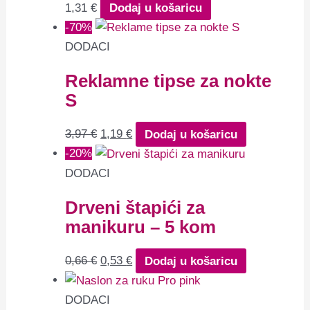
1,31
€
Dodaj u košaricu
-70%
DODACI
Reklamne tipse za nokte
S
3,97
€
1,19
€
Dodaj u košaricu
-20%
DODACI
Drveni štapići za
manikuru – 5 kom
0,66
€
0,53
€
Dodaj u košaricu
DODACI