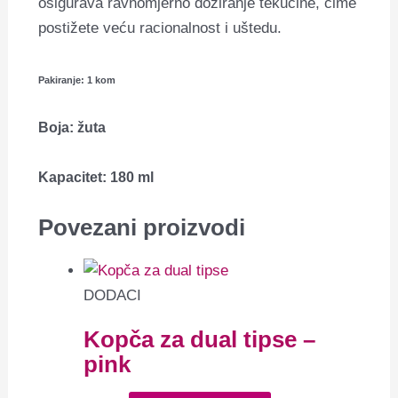
osigurava ravnomjerno doziranje tekućine, čime
postižete veću racionalnost i uštedu.
Pakiranje: 1 kom
Boja: žuta
Kapacitet: 180 ml
Povezani proizvodi
DODACI
Kopča za dual tipse –
pink