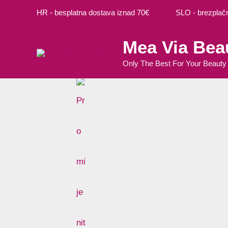
Preskoči
Cart
M
M
HR - besplatna dostava iznad 70€ SLO - brezplačna
na
Total:
i
a
sadržaj
Mea Via Bea
n
k
c
s
Only The Best For Your Beauty
i
c
j
i
e
j
n
e
a
n
a