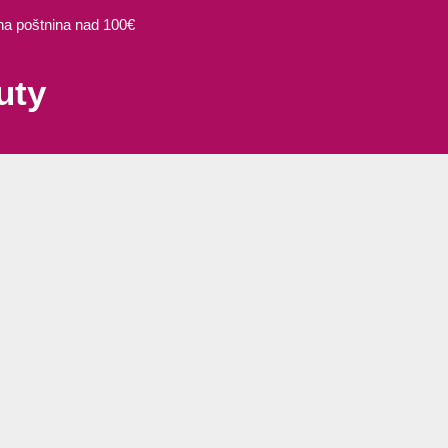
 poštnina nad 100€
uty