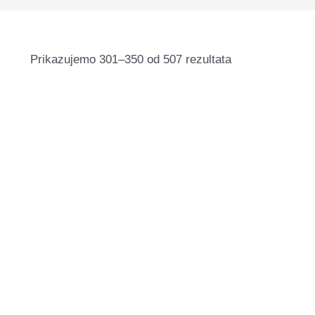
Prikazujemo 301–350 od 507 rezultata
PALU gel polish Santi
9,99
€