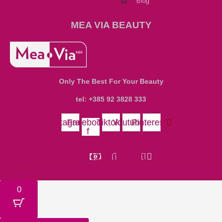
Blog
MEA VIA BEAUTY
Only The Best For Your Beauty
tel: +385 92 3828 333
Instagram
Facebook-
Tiktok
Youtube
Pinterest
f
Money-
Cc-
Cc-
Cc-
bill-alt
paypal
mastercard
visa
0