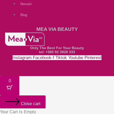
Novosti
Blog
MEA VIA BEAUTY
Only The Best For Your Beauty
tel: +385 92 3828 333
Instagram
Facebook-f
Tiktok
Youtube
Pinterest
Money-bill-alt
Cc-paypal
Cc-mastercard
Cc-visa
0
Close cart
Your Cart Is Empty