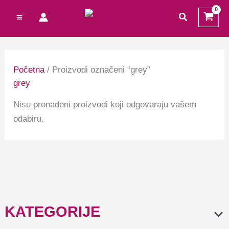
Preskoči
Cart
traži
na
Total:
sadržaj
Početna
/ Proizvodi označeni “grey”
grey
Nisu pronađeni proizvodi koji odgovaraju vašem
odabiru.
KATEGORIJE