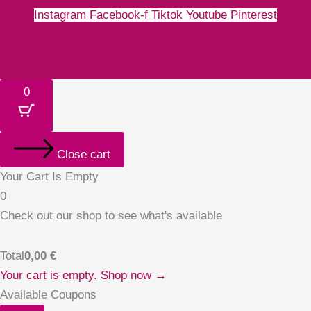
Instagram
Facebook-f
Tiktok
Youtube
Pinterest
Money-bill-alt
Cc-paypal
Cc-mastercard
Cc-visa
0
Close cart
Your Cart Is Empty
0
Check out our shop to see what's available
Total
0,00
€
Your cart is empty. Shop now →
Available Coupons