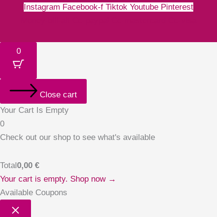
Instagram
Facebook-f
Tiktok
Youtube
Pinterest
Money-bill-alt
Cc-paypal
Cc-mastercard
Cc-visa
0
Close cart
Your Cart Is Empty
0
Check out our shop to see what's available
Total
0,00
€
Your cart is empty. Shop now →
Available Coupons