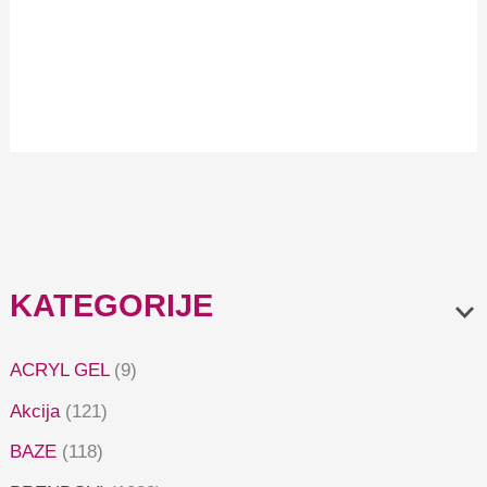
je:
7,42 €.
9,89 €.
Claresa luminizing
foundation DOLL UP! 04
Medium
9,89
€
7,42
€
KATEGORIJE
ACRYL GEL
(9)
Akcija
(121)
BAZE
(118)