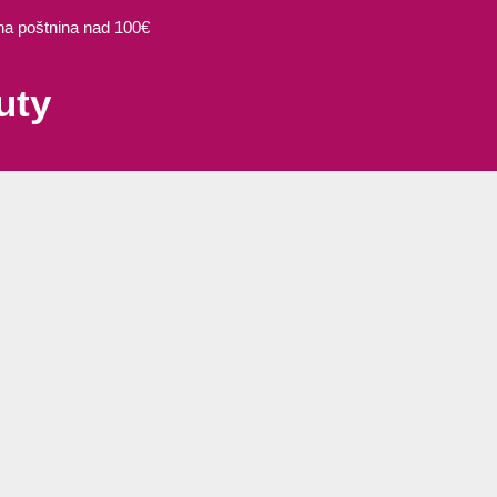
 poštnina nad 100€
uty