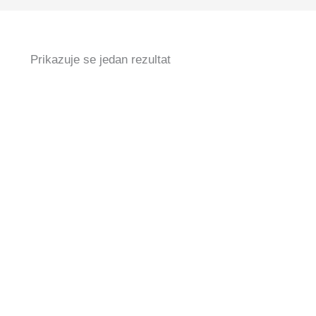
Prikazuje se jedan rezultat
Claresa Nail Prep Dehydrator
5,30
€