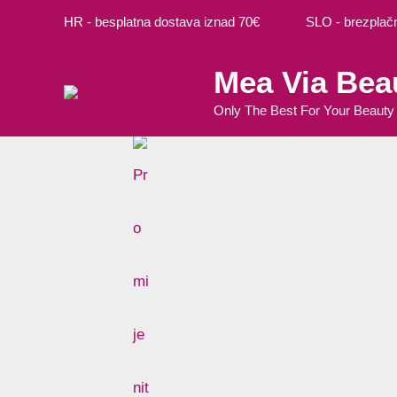
Preskoči
M
M
HR - besplatna dostava iznad 70€ SLO - brezplačna
na
i
a
sadržaj
Mea Via Bea
n
k
c
s
Only The Best For Your Beauty
i
c
j
i
e
j
n
e
a
n
a