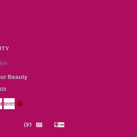
UTY
our Beauty
333
be
interest
Money-
Cc-
Cc-
Cc-
bill-alt
paypal
mastercard
visa