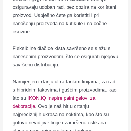
osiguravaju udoban rad, bez obzira na korišteni
proizvod. Uspješno ćete ga koristiti i pri
nanošenju proizvoda na kutikule i na bočne
osovine.
Fleksibilne dlačice kista savršeno se slažu s
nanesenim proizvodom, što će osigurati njegovu
savršenu distribuciju.
Namijenjen crtanju ultra tankim linijama, za rad
s hibridnim lakovima i gušćim proizvodima, kao
što su
IKON.iQ Inspire paint gelovi za
dekoracije
. Ovo je naš hit u crtanju
najpreciznijih ukrasa na noktima, kao što su
gotovo nevidljive linije i zamršeno oslikana
slova s ​​preciznim ovalama i tankom