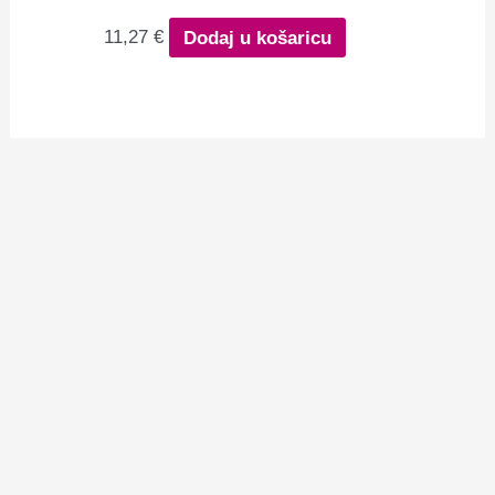
11,27
€
Dodaj u košaricu