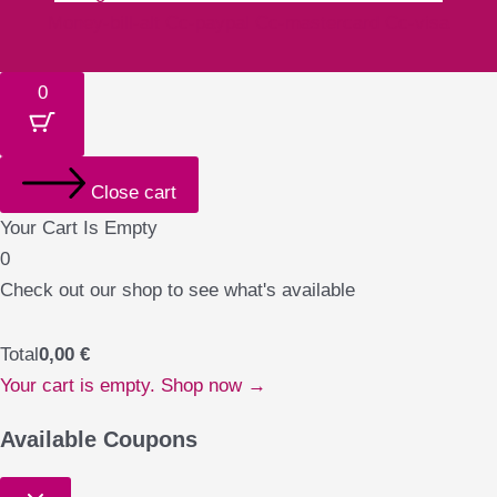
Money-bill-alt
Cc-paypal
Cc-mastercard
Cc-visa
0
Close cart
Your Cart Is Empty
0
Check out our shop to see what's available
Total
0,00
€
Your cart is empty. Shop now →
Available Coupons