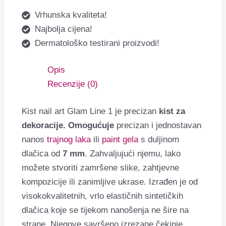
Vrhunska kvaliteta!
Najbolja cijena!
Dermatološko testirani proizvodi!
Opis
Recenzije (0)
Kist nail art Glam Line 1 je precizan
kist za
dekoracije. Omogućuje
precizan i jednostavan
nanos
trajnog laka
ili
paint gela
s duljinom
dlačica od
7 mm
. Zahvaljujući njemu, lako
možete stvoriti zamršene slike, zahtjevne
kompozicije ili zanimljive ukrase. Izrađen je od
visokokvalitetnih, vrlo elastičnih sintetičkih
dlačica koje se tijekom nanošenja ne šire na
strane. Njegove savršeno izrezane čekinje