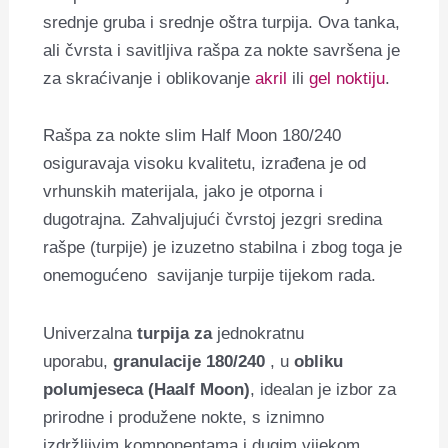
srednje gruba i srednje oštra turpija. Ova tanka,
ali čvrsta i savitljiva rašpa za nokte savršena je
za skraćivanje i oblikovanje
akril
ili
gel noktiju
.
Rašpa za nokte slim Half Moon 180/240
osiguravaja visoku kvalitetu, izrađena je od
vrhunskih materijala, jako je otporna i
dugotrajna. Zahvaljujući čvrstoj jezgri sredina
rašpe (turpije) je izuzetno stabilna i zbog toga je
onemogućeno savijanje turpije tijekom rada.
Univerzalna
turpija za
jednokratnu
uporabu,
granulacije 180/240
, u
obliku
polumjeseca (Haalf Moon)
, idealan je izbor za
prirodne i produžene nokte, s iznimno
izdržljivim komponentama i dugim vijekom