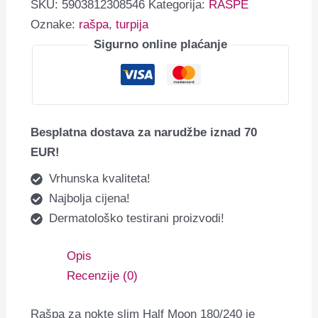
SKU:
5903812308546
Kategorija:
RAŠPE
Oznake:
rašpa
,
turpija
Sigurno online plaćanje
Besplatna dostava za narudžbe iznad 70
EUR!
Vrhunska kvaliteta!
Najbolja cijena!
Dermatološko testirani proizvodi!
Opis
Recenzije (0)
Rašpa za nokte slim Half Moon 180/240 je