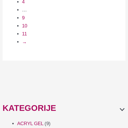
4
…
9
10
11
→
KATEGORIJE
ACRYL GEL
(9)