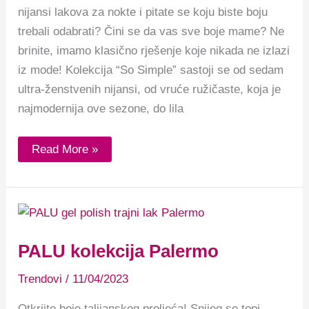
nijansi lakova za nokte i pitate se koju biste boju
trebali odabrati? Čini se da vas sve boje mame? Ne
brinite, imamo klasično rješenje koje nikada ne izlazi
iz mode! Kolekcija “So Simple” sastoji se od sedam
ultra-ženstvenih nijansi, od vruće ružičaste, koja je
najmodernija ove sezone, do lila
Read More »
PALU
kolekcija
Palermo
PALU kolekcija Palermo
Trendovi
/
11/04/2023
Otkrijte boje talijanskog proljeća! Snijeg se topi,