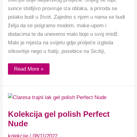
sunce stidljivo proviruje iza oblaka, a priroda se
polako budi u život. Zajedno s njom u nama se budi
želja da se poigramo modom, make-upom i
dodacima te da unesemo malo boje u svoj imidž.
Malo je mjesta na svijetu gdje proljeće izgleda
slikovitije nego u Italiji, posebice na Siciliji,
Read More »
Kolekcija
gel
polish
Perfect
Kolekcija gel polish Perfect
Nude
Nude
kolekcije
/
08/11/2022