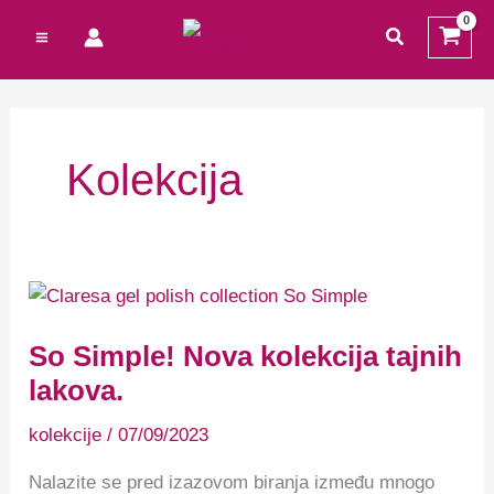
Preskoči
Cart
traži
na
Total:
sadržaj
Kolekcija
So
Simple!
Nova
kolekcija
So Simple! Nova kolekcija tajnih
tajnih
lakova.
lakova.
kolekcije
/
07/09/2023
Nalazite se pred izazovom biranja između mnogo