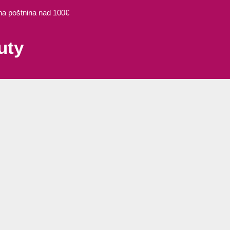
 poštnina nad 100€
uty