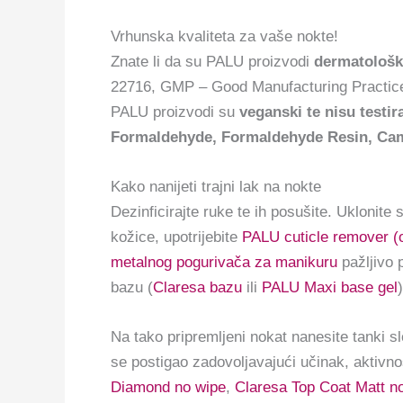
Vrhunska kvaliteta za vaše nokte!
Znate li da su PALU proizvodi
dermatološki
22716, GMP – Good Manufacturing Practices
PALU proizvodi su
veganski te nisu testir
Formaldehyde, Formaldehyde Resin, Camp
Kako nanijeti trajni lak na nokte
Dezinficirajte ruke te ih posušite. Uklonite
kožice, upotrijebite
PALU cuticle remover (o
metalnog pogurivača za manikuru
pažljivo 
bazu (
Claresa bazu
ili
PALU Maxi base gel
Na tako pripremljeni nokat nanesite tanki s
se postigao zadovoljavajući učinak, aktivno
Diamond no wipe
,
Claresa Top Coat Matt n