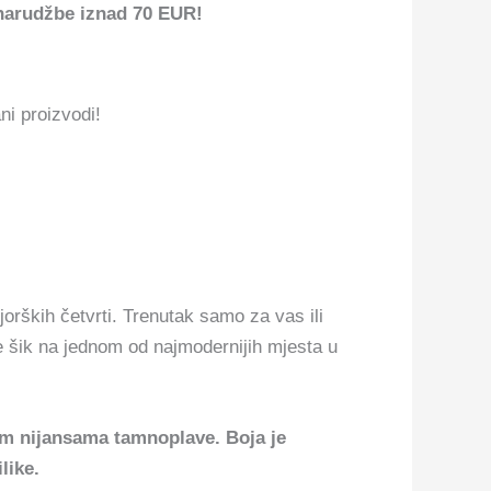
narudžbe iznad 70 EUR!
ni proizvodi!
jorških četvrti. Trenutak samo za vas ili
te šik na jednom od najmodernijih mjesta u
im nijansama tamnoplave. Boja je
like.