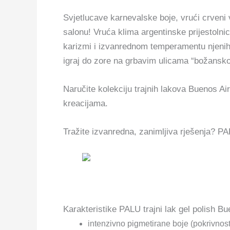
Svjetlucave karnevalske boje, vrući crveni
salonu! Vruća klima argentinske prijestoln
karizmi i izvanrednom temperamentu njenih 
igraj do zore na grbavim ulicama “božansko
Naručite kolekciju trajnih lakova Buenos Ai
kreacijama.
Tražite izvanredna, zanimljiva rješenja? P
Karakteristike PALU trajni lak gel polish Bu
intenzivno pigmetirane boje (pokrivnost