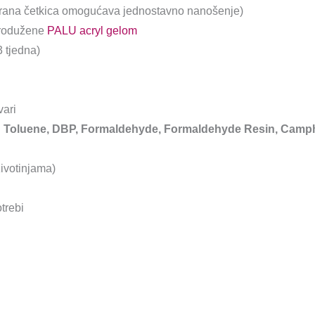
irana četkica omogućava jednostavno nanošenje)
 produžene
PALU acryl gelom
3 tjedna)
vari
ri: Toluene, DBP, Formaldehyde, Formaldehyde Resin, Camph
životinjama)
trebi