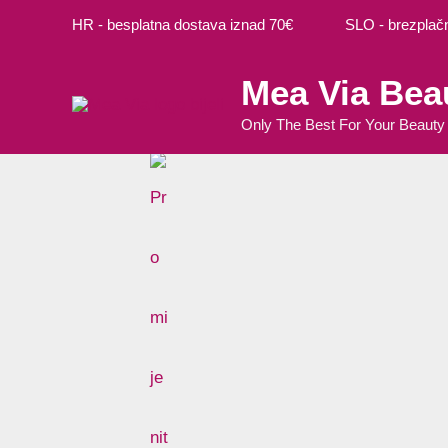
Preskoči
HR - besplatna dostava iznad 70€ SLO - brezplačna
na
sadržaj
Mea Via Bea
Only The Best For Your Beauty