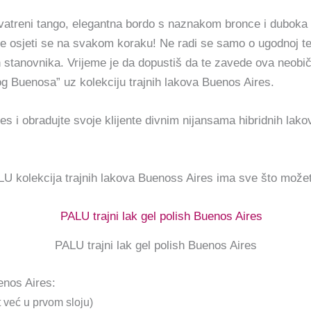
 vatreni tango, elegantna bordo s naznakom bronce i duboka
ice osjeti se na svakom koraku! Ne radi se samo o ugodnoj te
stanovnika. Vrijeme je da dopustiš da te zavede ova neobič
g Buenosa” uz kolekciju trajnih lakova Buenos Aires.
res i obradujte svoje klijente divnim nijansama hibridnih la
ALU k
olekcija trajnih lakova Buenoss Aires ima sve što možet
PALU trajni lak gel polish Buenos Aires
enos Aires:
 već u prvom sloju)