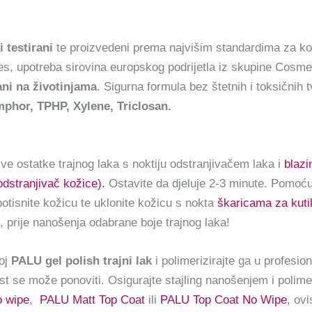
 testirani
te proizvedeni prema najvišim standardima za ko
, upotreba sirovina europskog podrijetla iz skupine Cosme
ani na životinjama
. Sigurna formula bez štetnih i toksičnih t
hor, TPHP, Xylene, Triclosan.
 sve ostatke trajnog laka s noktiju odstranjivačem laka i
blaz
dstranjivač kožice).
Ostavite da djeluje 2-3 minute. Pomoć
potisnite kožicu te uklonite kožicu s nokta
škaricama za kuti
), prije nanošenja odabrane boje trajnog laka!
loj
PALU gel polish trajni lak
i polimerizirajte ga u profesio
st se može ponoviti. Osigurajte stajling nanošenjem i polim
o wipe
,
PALU Matt Top Coat
ili
PALU Top Coat No Wipe
, ovi