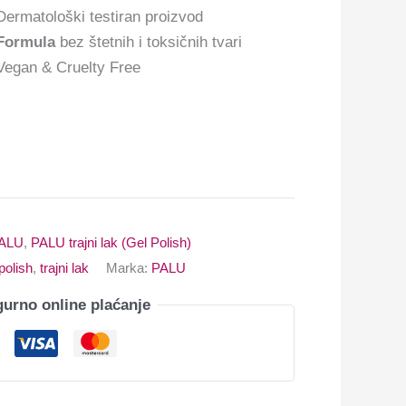
Dermatološki testiran proizvod
Formula
bez štetnih i toksičnih tvari
Vegan & Cruelty Free
ALU
,
PALU trajni lak (Gel Polish)
polish
,
trajni lak
Marka:
PALU
gurno online plaćanje