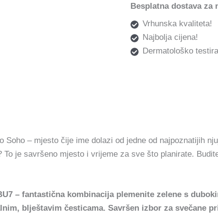
Besplatna dostava za 
Vrhunska kvaliteta!
Najbolja cijena!
Dermatološko testira
o Soho – mjesto čije ime dolazi od jedne od najpoznatijih nju
 To je savršeno mjesto i vrijeme za sve što planirate. Budi
 BU7 – fantastična kombinacija plemenite zelene s dubok
nim, blještavim česticama. Savršen izbor za svečane pri