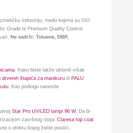
zmetičku industriju, među kojima su ISO
tic Grade te Premium Quality Control.
vari.
Ne sadrži: Toluene, DBP,
inicama
. Kako biste lakše uklonili višak
u
drvenih štapića za manikuru
ili
PALU
kulu
. Kao podlogu nanesite
nalnoj
Star Pro UV/LED lampi 96 W.
Da bi
erizacijom završnog sloja:
Claresa top coat
sno o efektu kojeg želite postići.